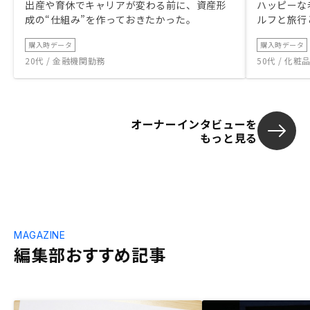
出産や育休でキャリアが変わる前に、資産形
ハッピーな
成の“仕組み”を作っておきたかった。
ルフと旅行
購入時データ
購入時データ
20代 / 金融機関勤務
50代 / 化
オーナーインタビューを
もっと見る
MAGAZINE
編集部おすすめ記事