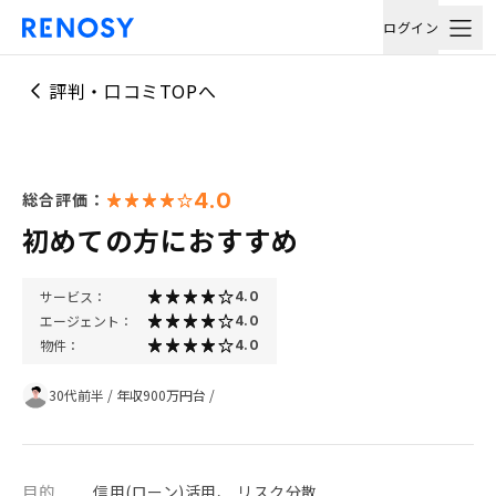
ログイン
評判・口コミTOPへ
4.0
総合評価：
初めての方におすすめ
サービス：
4.0
エージェント：
4.0
物件：
4.0
30代前半
/
年収900万円台
/
目的
信用(ローン)活用、 リスク分散