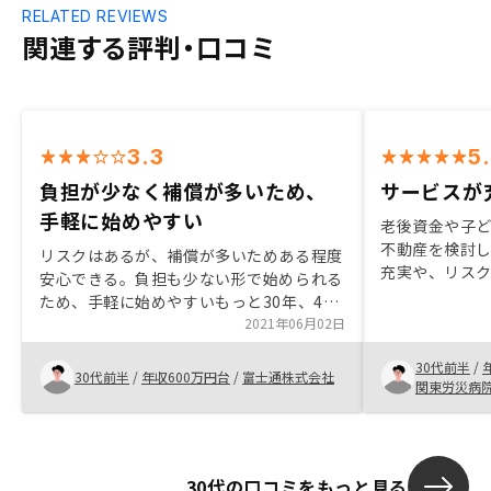
RELATED REVIEWS
関連する評判・口コミ
3.3
5
負担が少なく補償が多いため、
サービスが
手軽に始めやすい
老後資金や子
不動産を検討し
リスクはあるが、補償が多いためある程度
充実や、リス
安心できる。負担も少ない形で始められる
かりされている
ため、手軽に始めやすいもっと30年、40
フレなど、今
年時にどれくらいで売れたかなどの実績が
2021年06月02日
えで、不動産
欲しい
す。
30代前半
/
30代前半
/
年収600万円台
/
富士通株式会社
関東労災病
30代の口コミをもっと見る