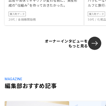
出産や育休でキャリアが変わる前に、資産形
ハッピーな
成の“仕組み”を作っておきたかった。
ルフと旅行
購入時データ
購入時データ
20代 / 金融機関勤務
50代 / 化
オーナーインタビューを
もっと見る
MAGAZINE
編集部おすすめ記事