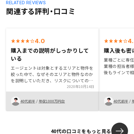
RELATED REVIEWS
関連する評判・口コミ
4.0
4
購入までの説明がしっかりして
購入後も密
いる
業種ごとに専
業種の担当者
エージェントは対象とするエリアと物件を
後もラインで相
絞った中で、なぜそのエリアと物件なのか
ミレーション
を説明していただき、リスクについての説
メールベース
明もしっかりとしてくれたので、購入を決
2020年10月14日
理できると良い
めました。
安いと良い
40代前半
/
年収1000万円台
40代前半
/
40代の口コミをもっと見る