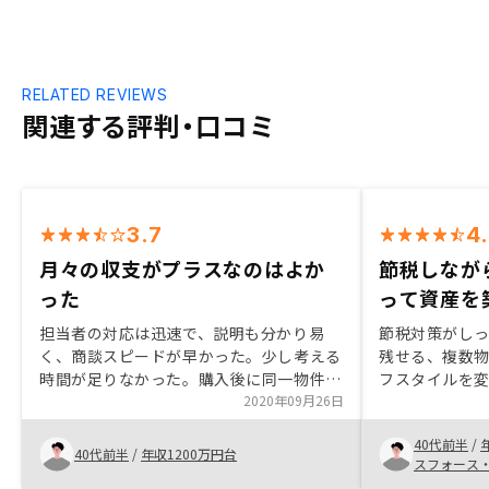
RELATED REVIEWS
関連する評判・口コミ
3.7
4
月々の収支がプラスなのはよか
節税しなが
った
って資産を
担当者の対応は迅速で、説明も分かり易
節税対策がし
く、商談スピードが早かった。少し考える
残せる、複数
時間が足りなかった。購入後に同一物件が
フスタイルを
数百万円安く販売されており、数年後に出
2020年09月26日
命保険代わり
口が取れるか心配。シュミレーションの再
クックさんに
40代前半
/
販価格の精査が重要。 購入当初は、投資
ても心強かっ
40代前半
/
年収1200万円台
スフォース
としての最低条件は月々収支がプラスであ
げた方が良い