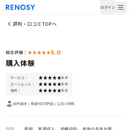
ログイン
評判・口コミTOPへ
5.0
総合評価：
購入体験
サービス：
5.0
エージェント：
5.0
物件：
5.0
40代前半
/
年収900万円台
/
公立小学校
目的
節税、 家賃収入、 投機目的、 老後の年金対策、