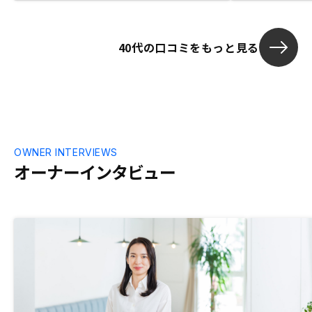
ることが最低条件と考えていたところもあ
り、ご紹介された物件はこの点はクリアー
できていた。再販価格の精査が不十分であ
40代の口コミをもっと見る
った点がある。 購入の際には次の事が重
要と思います。 ①月々の収支。税金を加
味した年間収支。 ②将来の再販価格予
測。10〜30年後 ③修繕費の上昇予測。※
国交省の指標との乖離具合。 不動産会社
に期待する事としては、 物件購入は投資
のスタートであり、市場動向にあわせた出
口までのサポートを期待します。 継続保
OWNER INTERVIEWS
有が良いのか。損切りしてでも販売した方
オーナーインタビュー
が良いのか。繰上げ返済をした方が良いの
かなど。 不動産は市場動向に左右され、
価格が変動すると思いますので、所有物件
の家賃相場、再販価格予測などの情報を定
期的に更新、提供頂けると助かります。買
取提案など出口のサポートを期待します。
期待する事としては、 物件購入は投資の
スタートであり、市場動向にあわせた出口
までのサポートを期待します。 継続保有
が良いのか。損切りしてでも販売した方が