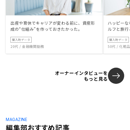
良いのか。繰上げ返済をした方が良いのか
など。 不動産は市場動向に左右され、価
格が変動すると思いますので、所有物件の
出産や育休でキャリアが変わる前に、資産形
ハッピーな
家賃相場、再販価格予測などの情報を定期
成の“仕組み”を作っておきたかった。
ルフと旅行
的に更新、提供頂けると助かります。買取
提案など出口のサポートを期待します。
購入時データ
購入時データ
20代 / 金融機関勤務
50代 / 化
オーナーインタビューを
もっと見る
MAGAZINE
編集部おすすめ記事