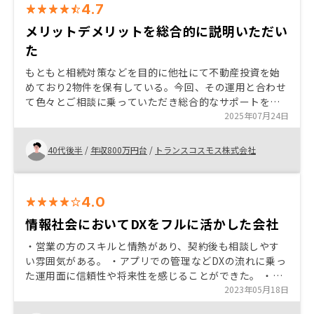
4.7
メリットデメリットを総合的に説明いただい
た
もともと相続対策などを目的に他社にて不動産投資を始
めており2物件を保有している。今回、その運用と合わせ
て色々とご相談に乗っていただき総合的なサポートを受
けられると感じたので検討させていただき購入に至っ
2025年07月24日
た。 メリットだけでなくデメリットも説明いただくこと
で安心感もあった。
40代後半
/
年収800万円台
/
トランスコスモス株式会社
4.0
情報社会においてDXをフルに活かした会社
・営業の方のスキルと情熱があり、契約後も相談しやす
い雰囲気がある。 ・アプリでの管理などDXの流れに乗っ
た運用面に信頼性や将来性を感じることができた。 ・何
度も面談を行い、リスクに関しても説明をもらったので
2023年05月18日
安心ができた。