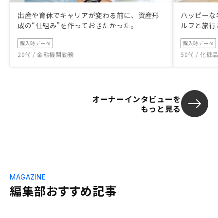
出産や育休でキャリアが変わる前に、資産形
ハッピーな
成の“仕組み”を作っておきたかった。
ルフと旅行
購入時データ
購入時データ
20代 / 金融機関勤務
50代 / 化
オーナーインタビューを
もっと見る
MAGAZINE
編集部おすすめ記事