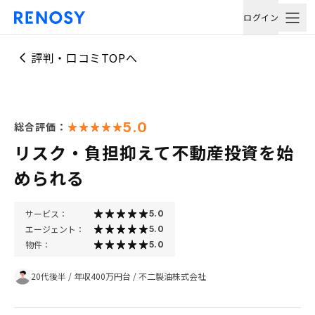
ログイン
評判・口コミTOPへ
5.0
総合評価：
リスク・負担抑えて不動産投資を始
められる
サービス：
5.0
エージェント：
5.0
物件：
5.0
20代後半
/
年収400万円台
/
不二製油株式会社