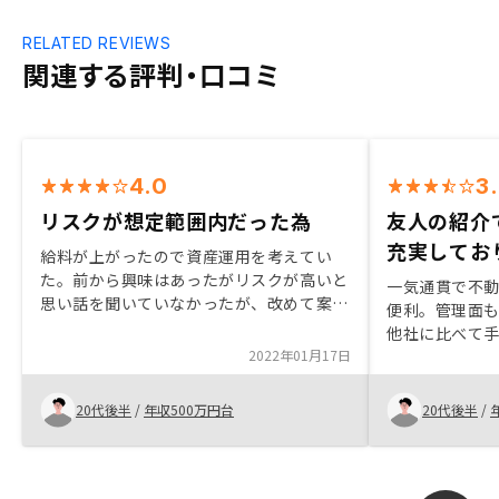
RELATED REVIEWS
関連する評判・口コミ
4.0
3
リスクが想定範囲内だった為
友人の紹介
充実してお
給料が上がったので資産運用を考えてい
た。前から興味はあったがリスクが高いと
一気通貫で不
思い話を聞いていなかったが、改めて案内
便利。管理面
頂くと、リスクが想定範囲内だった為、試
他社に比べて
しに2物件契約した。また、短期間での売
2022年01月17日
る。購入を決
却も可能と言うことであまり、長期間お金
でも非常にス
が寝ることもないという点もよかった。
フローはプラ
20代後半
/
年収500万円台
20代後半
/
益は期待でき