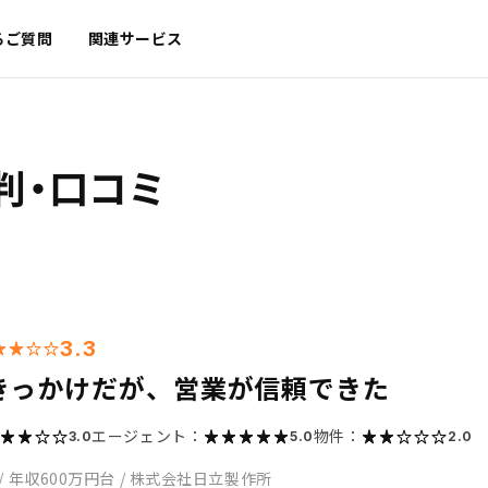
るご質問
関連サービス
判・口コミ
3.3
きっかけだが、営業が信頼できた
エージェント：
物件：
3.0
5.0
2.0
/
年収600万円台
/
株式会社日立製作所