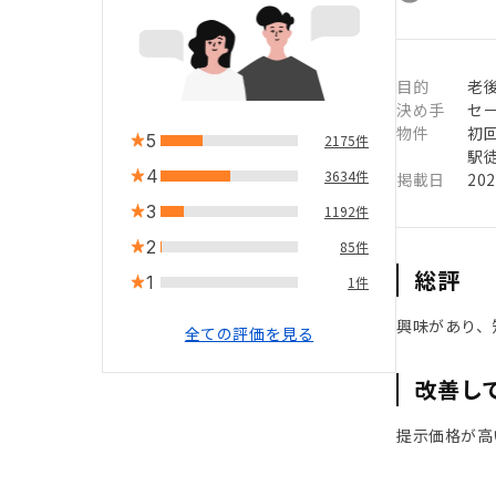
目的
老
決め手
セ
物件
初
5
2175件
駅徒
4
3634件
掲載日
20
3
1192件
2
85件
総評
1
1件
興味があり、
全ての評価を見る
改善し
提示価格が高