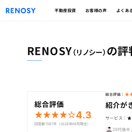
不動産投資
お客様の声
よくあ
RENOSY
の評
（リノシー）
総合評価：
総合評価
紹介が
4.3
サービス：
回答数7087件（2026年08月現在）
20代後半