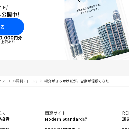
イド
料公開中！
みる
0,000
円分
・上限あり
リノシー）の評判・口コミ
紹介がきっかけだが、営業が信頼できた
ビス
関連サイト
RE
産投資
Modern Standard
運