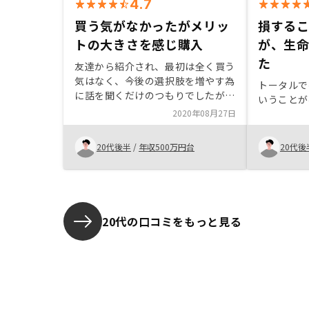
4.7
買う気がなかったがメリッ
損する
トの大きさを感じ購入
が、生
た
友達から紹介され、最初は全く買う
気はなく、今後の選択肢を増やす為
トータルで
に話を聞くだけのつもりでしたが、
いうことが
説明も分かりやすく、営業担当者を
2020年08月27日
信用できたことやリスクリターンを
考えた時にやるメリットの方が大き
20代後半
/
年収500万円台
20代後
いと感じたので購入させて頂きまし
た。物件を決める際、物件の外観だ
けでなく、内装もしっかりと写真で
見れたらいいのになと思いました。
20代の口コミをもっと見る