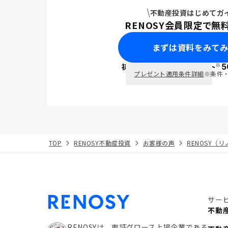
不動産投資はじめてガ
RENOSY会員限定で無
まずは資料をみて
※
初回面談で
ポイント
5
PayPay
プレゼント適用条件詳細
※条件
TOP
RENOSY不動産投資
お客様の声
RENOSY（
サー
不動
RENOSYは、東証グロース上場企業である