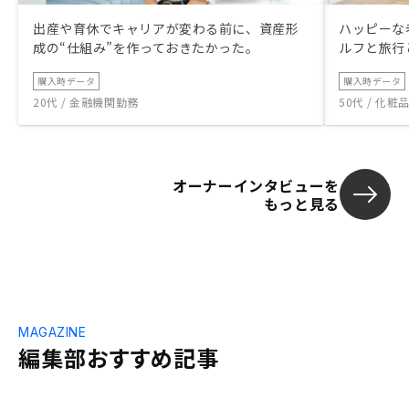
出産や育休でキャリアが変わる前に、資産形
ハッピーな
成の“仕組み”を作っておきたかった。
ルフと旅行
購入時データ
購入時データ
20代 / 金融機関勤務
50代 / 化
オーナーインタビューを
もっと見る
MAGAZINE
編集部おすすめ記事