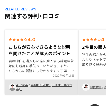
RELATED REVIEWS
関連する評判・口コミ
4.0
4
こちらが安心できるような説明
2件目の購
を聞けたことが購入のポイント
物件の紹介か
わせやネット
妻の物件を購入した際に購入後も確定申告
取り良く契約
対応も親身に手伝っていただき、また、こ
も、休日や夜
ちらからの質疑にも分かりやすく丁寧にご
たのは良かっ
説明いただいたので、安心して購入しまし
2022年01月18日
幅広く知識を
た。他社との比較もしましたが、具体的で
続きで戸惑っ
40代前半
/
年収800万円台
/
三菱重工業株式
客観的な説明資料で、こちらが安心できる
40代前半
/
れました。
会社
ような説明を聞けたことが購入のポイント
でした。