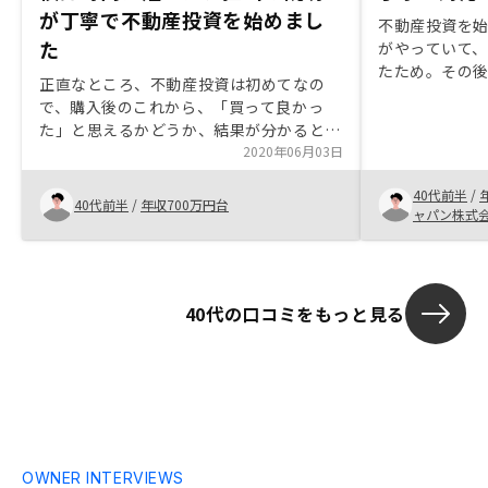
が丁寧で不動産投資を始めまし
不動産投資を
た
がやっていて
たため。その後、
正直なところ、不動産投資は初めてなの
RENOSYの
で、購入後のこれから、「買って良かっ
た。紹介され
た」と思えるかどうか、結果が分かると思
力を感じREN
います。説明を聞く限り、考え得るリスク
2020年06月03日
と思った。
を考慮しても賢明な選択かな、と感じまし
40代前半
/
た。担当の方の確信に満ちた雰囲気や熱意
40代前半
/
年収700万円台
ャパン株式
は、「この方のセールスを信じてみよう。
これからも頼ってみたい。」と思わせるも
のでした。物件は動きが早く、「ゆっくり
考える時間がない」と感じたのが本音で
40代の口コミをもっと見る
す。決めてから、後になって疑問点が複数
湧き上がってくることも。一度も物件を見
ることなく決めることになりますので、そ
の物件について、出来る限りイメージしや
すい形で説明していただければ、さらに購
買意欲は高まるのかな、とも思いますが、
そもそもじっくり考えて決める投資ではな
いのかもしれませんし、初心者の私には分
OWNER INTERVIEWS