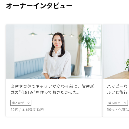
かりません。今後、担当の方にいつでも相
オーナーインタビュー
談にのっていただける環境が維持されれ
ば、おのずと、さらにもう一軒、というマ
インドになっていくのではないかと思いま
す。
出産や育休でキャリアが変わる前に、資産形
ハッピーな
成の“仕組み”を作っておきたかった。
ルフと旅行
購入時データ
購入時データ
20代 / 金融機関勤務
50代 / 化