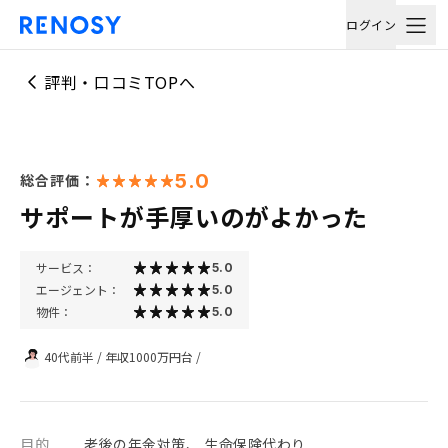
ログイン
評判・口コミTOPへ
5.0
総合評価：
サポートが手厚いのがよかった
サービス：
5.0
エージェント：
5.0
物件：
5.0
40代前半
/
年収1000万円台
/
目的
老後の年金対策、 生命保険代わり