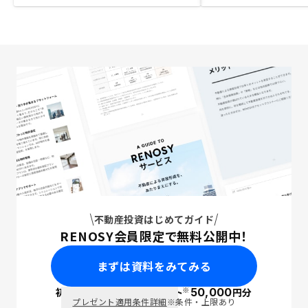
不動産投資はじめてガイド
RENOSY会員限定で無料公開中！
まずは資料をみてみる
※
初回面談で
ポイント
50,000
円分
PayPay
プレゼント適用条件詳細
※条件・上限あり