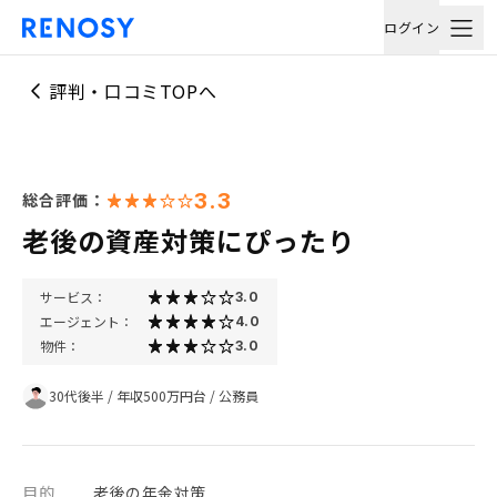
ログイン
評判・口コミTOPへ
3.3
総合評価：
老後の資産対策にぴったり
サービス：
3.0
エージェント：
4.0
物件：
3.0
30代後半
/
年収500万円台
/
公務員
目的
老後の年金対策