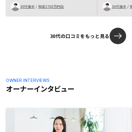
行使もアプリ
30代後半
/
年収2700万円台
30代後半
/
め非常に便利
の仕入れを活
一定の水準を
なっている印
30代の口コミをもっと見る
扱う特性上、
れてしまうの
っては提案さ
まう可能性が
た。
OWNER INTERVIEWS
オーナーインタビュー