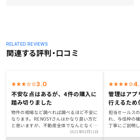
RELATED REVIEWS
関連する評判・口コミ
3.0
4
不安な点はあるが、4件の購入に
管理はアプ
踏み切りました
行えるため
物件の相場など調べれば調べるほど不安に
担当セールス
なります。RENOSYさんはかなり良い方だ
れ、与信枠の
と思いますが、不動産全体でなんとなく透
丁寧にご説明
明性が高くない印象があります。
2021年02月11日
あった。物件
物件の状況が