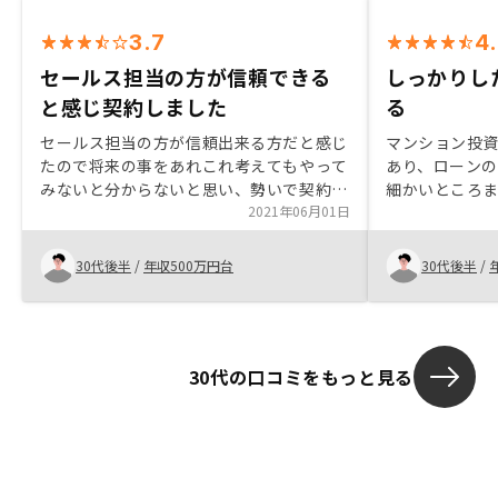
3.7
4
セールス担当の方が信頼できる
しっかりし
と感じ契約しました
る
セールス担当の方が信頼出来る方だと感じ
マンション投
たので将来の事をあれこれ考えてもやって
あり、ローン
みないと分からないと思い、勢いで契約さ
細かいところ
せて頂きました。 ですので迷ってる方が
2021年06月01日
点。最初の1件
いるのであればとりあえず、の気持ちでや
けばいいかを
ってみた方が良いと思います。
るマンション
30代後半
/
年収500万円台
30代後半
/
があり信頼でき
を決めました。
かくオプショ
なと思います。
30代の口コミをもっと見る