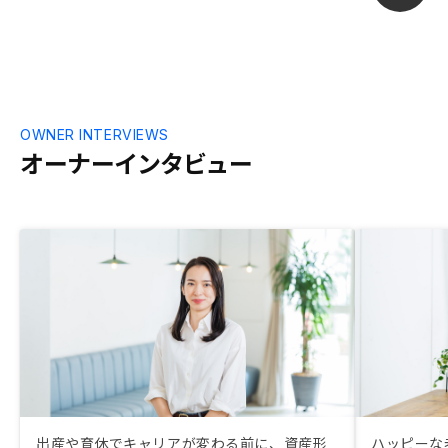
OWNER INTERVIEWS
オーナーインタビュー
出産や育休でキャリアが変わる前に、資産形
ハッピーな