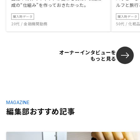
成の“仕組み”を作っておきたかった。
ルフと旅行
購入時データ
購入時データ
20代 / 金融機関勤務
50代 / 化
オーナーインタビューを
もっと見る
MAGAZINE
編集部おすすめ記事