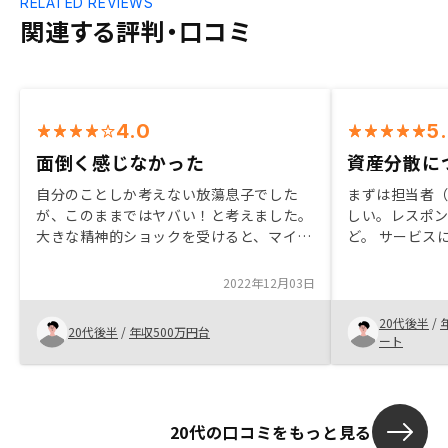
RELATED REVIEWS
関連する評判・口コミ
4.0
5
面倒く感じなかった
資産分散に
自分のことしか考えない放蕩息子でした
まずは担当者
が、このままではヤバい！と考えました。
しい。レスポ
大きな精神的ショックを受けると、マイン
ど。 サービス
ドが変わります。 色々手続きを代わりに
まで一貫して
進めてくれたのでよかったです。不動産投
って、売って
2022年12月03日
資は節税にもなりますし、いいと思いまし
きました。
た。
20代後半
/
20代後半
/
年収500万円台
ート
20代の口コミをもっと見る