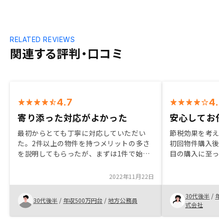
RELATED REVIEWS
関連する評判・口コミ
4.7
4
寄り添った対応がよかった
安心してお
最初からとても丁寧に対応していただい
節税効果を考
た。2件以上の物件を持つメリットの多さ
初回物件購入後
を説明してもらったが、まずは1件で始め
目の購入に至
たいと話しても強引に2件目を勧められる
がるので、満
こともなく、自分に寄り添った対応をして
したが、押し
2022年11月22日
もらえたと感じている。
丁寧だった。
30代後半
/
30代後半
/
年収500万円台
/
地方公務員
式会社