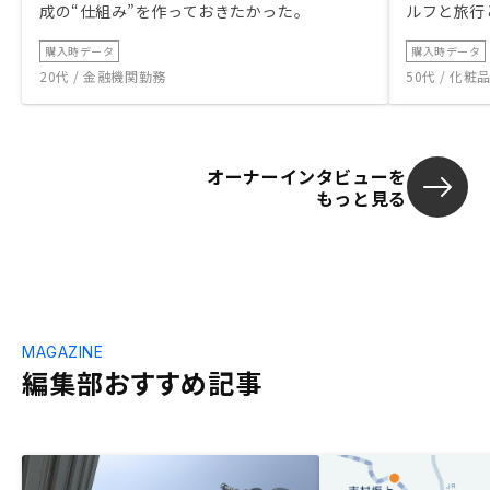
成の“仕組み”を作っておきたかった。
ルフと旅行
購入時データ
購入時データ
20代 / 金融機関勤務
50代 / 化
オーナーインタビューを
もっと見る
MAGAZINE
編集部おすすめ記事