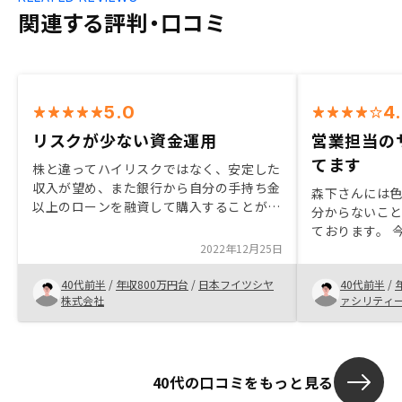
関連する評判・口コミ
5.0
4
リスクが少ない資金運用
営業担当の
てます
株と違ってハイリスクではなく、安定した
収入が望め、また銀行から自分の手持ち金
森下さんには
以上のローンを融資して購入することがで
分からないこ
きるので。 また自分は生命保険にはほと
ております。 
んど入っておらず妻や子供たちにもしもの
2022年12月25日
りましたが、出
ために、老後資金など残せると思ったため
入出来ればなと
40代前半
/
年収800万円台
/
日本フイツシヤ
40代前半
/
時期ですが、
株式会社
ァシリティ
も良いです
40代の口コミをもっと見る