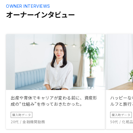
OWNER INTERVIEWS
オーナーインタビュー
出産や育休でキャリアが変わる前に、資産形
ハッピーな
成の“仕組み”を作っておきたかった。
ルフと旅行
購入時データ
購入時データ
20代 / 金融機関勤務
50代 / 化