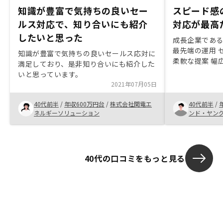
知識が豊富で気持ちの良いセー
スピード感
ルス対応で、知り合いにも紹介
対応が最高
したいと思った
成長企業である
最先端の運用 
知識が豊富で気持ちの良いセールス応対に
柔軟な提案 幅
満足しており、是非知り合いにも紹介した
ーンの説明も明
いと思っています。
な対応 税務の知識豊富 ア
2021年07月05日
リ活用にもど
40代前半
/
年収600万円台
/
株式会社関電エ
40代前半
/
ネルギーソリューション
ンド・ヤン
40代の口コミをもっと見る