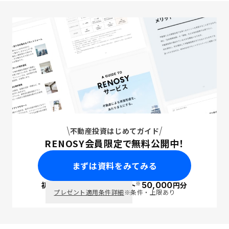
不動産投資はじめてガイド
RENOSY会員限定で無料公開中！
まずは資料をみてみる
※
初回面談で
ポイント
50,000
円分
PayPay
プレゼント適用条件詳細
※条件・上限あり