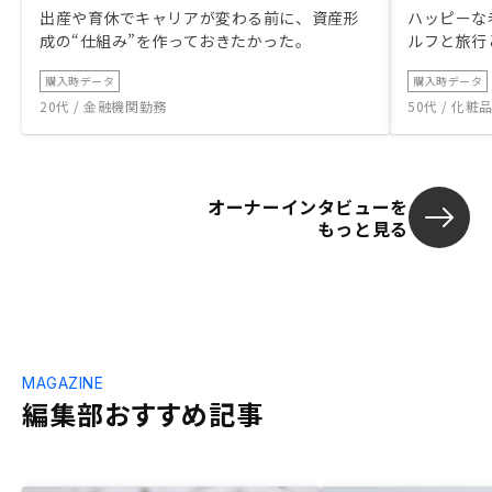
出産や育休でキャリアが変わる前に、資産形
ハッピーな
成の“仕組み”を作っておきたかった。
ルフと旅行
購入時データ
購入時データ
20代 / 金融機関勤務
50代 / 化
オーナーインタビューを
もっと見る
MAGAZINE
編集部おすすめ記事