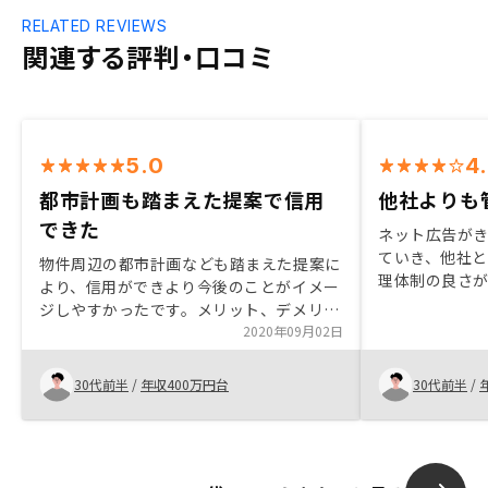
RELATED REVIEWS
関連する評判・口コミ
5.0
4
都市計画も踏まえた提案で信用
他社よりも
できた
ネット広告が
ていき、他社と
物件周辺の都市計画なども踏まえた提案に
理体制の良さ
より、信用ができより今後のことがイメー
ジしやすかったです。メリット、デメリッ
トの説明も丁寧でわかりやすく、無理のな
2020年09月02日
い提案をいただけました。特に無し
30代前半
/
年収400万円台
30代前半
/