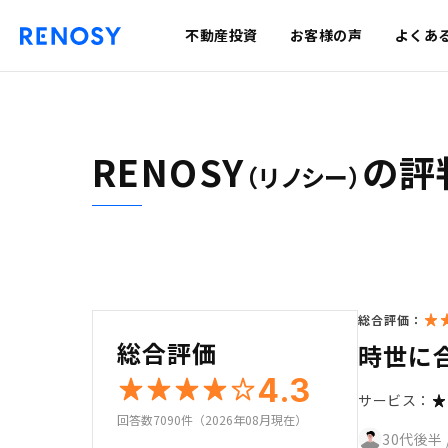
不動産投資
お客様の声
よくあ
RENOSY
の評
（リノシー）
総合評価：
総合評価
時世に
4.3
サービス：
回答数7090件（2026年08月現在）
30代後半