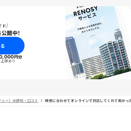
イド
料公開中！
みる
0,000
円分
・上限あり
リノシー）の評判・口コミ
時世に合わせてオンラインで対応してくれて助かっ