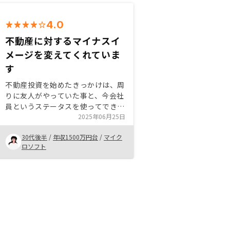
4.0
不動産に対するマイナスイ
メージを変えてくれていま
す
不動産投資を始めたきっかけは、周
りに友人がやっていた事と、今会社
員というステータスを使ってできる
投資だからということです。節税や
2025年06月25日
将来の資金を貯めるためでもありま
30代後半
/
年収1500万円台
/
マイク
す。 Renosyは、優秀な社員を採用
ロソフト
していたり、役員に信頼のおける人
材がいると思います。営業の教育か
なと思います。ミーティングのアジ
ェンダを事前に共有したり、ミーテ
ィングの時間は守る(1時間と言った
ら1時間で終わらせる)、今後の契約
までの流れをきちんと説明する、な
どです。特に仕事で忙しいプロフェ