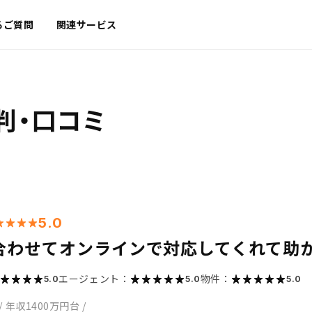
るご質問
関連サービス
判・口コミ
5.0
合わせてオンラインで対応してくれて助
エージェント：
物件：
5.0
5.0
5.0
/
年収1400万円台
/