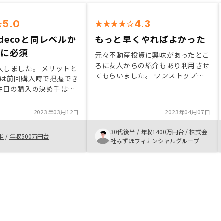
5.0
4.3
idecoと同レベルか
もっと早くやればよかった
上に必須
元々不動産投資に興味があったとこ
ろに友人からの紹介もあり利用させ
入しました。 メリットと
てもらいました。 ワンストップで
は前回購入時で把握でき
対応して頂けること、基本的にはこ
件目の購入の決め手は、
ちら側で普段対応することがなく働
有より選択の幅が出来る
きながら投資ができることが決め手
急に10年後以降で急に
2023年03月12日
2023年04月07日
になりました。 借金をすることに
お金が必要な場合に1件
抵抗がありましたが他人のお金（賃
1件目を売却し2件目の
30代後半
/
年収1400万円台
/
株式会
半
/
年収500万円台
料）で返済していけるのと、団信が
、ローンを完済し家賃収
社みずほフィナンシャルグループ
付く（知らなかった）ので食わず嫌
そのまま2件とも残す、
いをせずもっと早くからやればよか
ことや親の介護、自分達
ったと思います。
などライフプランの変更
得ない、想定以上のこと
合に資産の売却と運用を
のでより状況に合った選
ようになると思う。現在