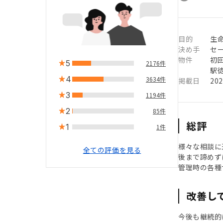
目的
生命
決め手
セ
物件
初
5
2176件
駅徒
4
3634件
掲載日
20
3
1194件
2
85件
総評
1
1件
様々な相談に
全ての評価を見る
後まで諦めず
管理時の各種
改善し
今後も継続的