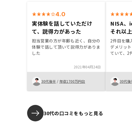
4.0
実体験を話していただけ
NISA、
て、説得力があった
それ以
担当営業の方が年齢も近く、自分の
2件目を購
体験で話して頂いて説得力がありま
デメリット
した
ていて、2
1件だけ所
ことです。
2021年04月24日
まとまった
だけ売却、
30代後半
/
年収1700万円台
30代後
残債にあて
入を得る、
など子供の
夫婦のこと
をせざるを
30代の口コミをもっと見る
が起きた場
選択出来る
択が出来る