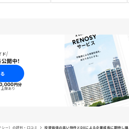
イド
料公開中！
みる
0,000
円分
・上限あり
リノシー）の評判・口コミ
投資価値の高い物件とDXによる企業成長に期待し購