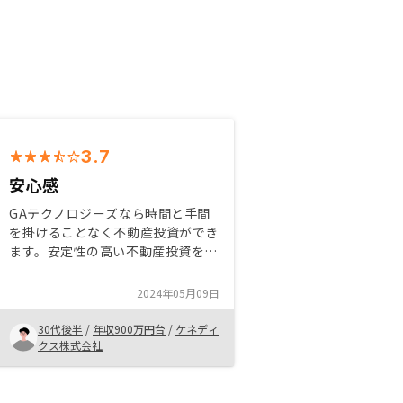
3.7
安心感
GAテクノロジーズなら時間と手間
を掛けることなく不動産投資ができ
ます。安定性の高い不動産投資をす
ることで、資産全体のリスク分散が
できることは将来性を考慮しても十
2024年05月09日
分検討できるかと思いました。 も
ちろん不安もありましたが、リスク
30代後半
/
年収900万円台
/
ケネディ
やその対策もよく考えられているの
クス株式会社
で、素人でも踏み込みやすいと思い
ます。 管理などもすべてお任せな
ので、非常に安心感がありました。