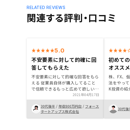
RELATED REVIEWS
関連する評判・口コミ
5.0
不安要素に対して的確に回
初めて
答してもらえた
オススメ
不安要素に対して的確な回答をもら
株、FX、
える 従業員自体が購入してること
法をやって
で信頼できるもっと広めて欲しい
K投資の紹
一般的になって欲しい
2021年04月17日
持つように
てみました
30代後半
/
年収800万円台
/
フォース
らではの安
30代後
タートアップス株式会社
担当者の対
など、各角
RENOS