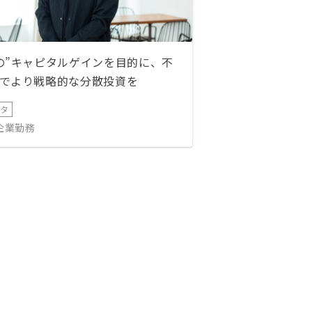
の”キャピタルゲインを目的に、不
でより戦略的な分散投資を
ータ
IT企業勤務