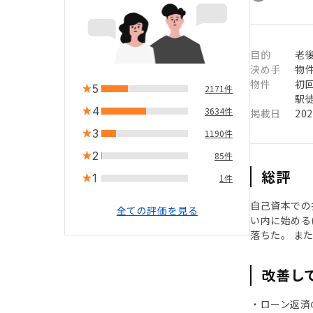
目的
老後
決め手
物
物件
初
5
2171件
駅徒
4
3634件
掲載日
20
3
1190件
2
85件
総評
1
1件
自己資本での
全ての評価を見る
い内に始める
落ちた。 ま
改善し
・ローン返済