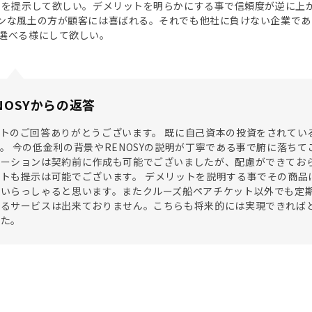
トを提示して欲しい。デメリットを明らかにする事で信頼度が逆に上
ンな風土の方が顧客には喜ばれる。それでも他社に負けない企業であ
選べる様にして欲しい。
NOSYからの返答
トのご回答ありがとうございます。 既に自己資本の投資をされている
。 今の低金利の背景やRENOSYの説明が丁寧である事で腑に落ち
ーションは契約前に作成も可能でございましたが、配慮ができておら
トも提示は可能でございます。 デメリットを説明する事でその商品
んいらっしゃると思います。またクルーズ船ペアチケット以外でも定
るサービスは出来ておりません。こちらも将来的には実現できればと
した。