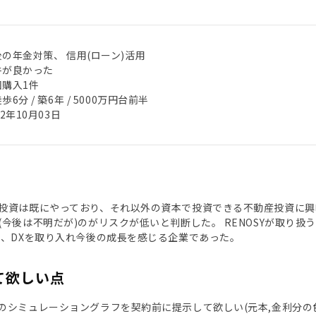
の年金対策、 信用(ローン)活用
件が良かった
回購入1件
歩6分 / 築6年 / 5000万円台前半
22年10月03日
投資は既にやっており、それ以外の資本で投資できる不動産投資に興味
(今後は不明だが)のがリスクが低いと判断した。 RENOSYが取り
た、DXを取り入れ今後の成長を感じる企業であった。
て欲しい点
のシミュレーショングラフを契約前に提示して欲しい(元本,金利分の色分