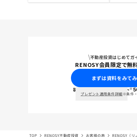
不動産投資はじめてガ
RENOSY会員限定で無
まずは資料をみて
※
初回面談で
ポイント
5
PayPay
プレゼント適用条件詳細
※条件
TOP
RENOSY不動産投資
お客様の声
RENOSY（