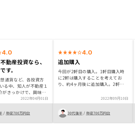
4.0
4.0
の不動産投資なら、
追加購入
です。
今回が2軒目の購入。1軒目購入時
に2軒は購入することを考えてお
仮想通貨など、各投資方
り、約4ヶ月後に追加購入。2軒目
いる中、知人が不動産１
の購入手続きはwebで行い時間、場
介がきっかけで、興味を
所に縛られることがなく助かりまし
なった。他の数社を比べ
2022年04月01日
2022年09月10日
た。ただ、担当営業者とは違う方と
が、上場している会社な
の手続きだったので、スモールトー
心感、管理プラン内容、
半
/
年収700万円台
30代後半
/
年収700万円台
クが出来ず少し残念でした。SMSで
応、物件の質と量、価格
アンケート依頼をもらいましたが、
度で見てみたら、
RENOSYを装った迷惑メールだと思
Yがバランスよく、購入した
い削除してしまいました。アプリを