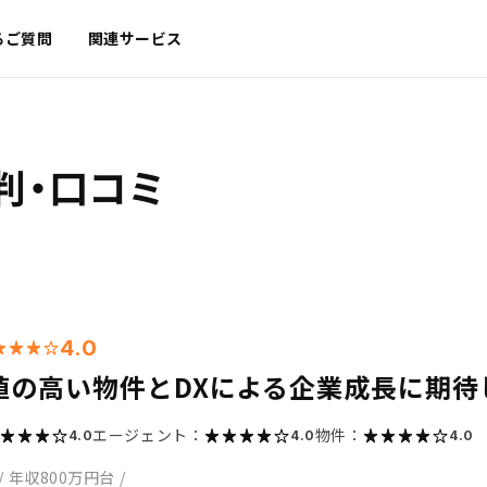
るご質問
関連サービス
判・口コミ
4.0
値の高い物件とDXによる企業成長に期待
エージェント：
物件：
4.0
4.0
4.0
/
年収800万円台
/