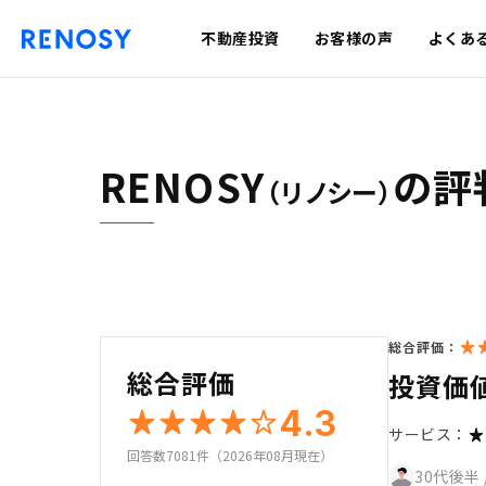
不動産投資
お客様の声
よくあ
RENOSY
の評
（リノシー）
総合評価：
総合評価
投資価
4.3
サービス：
回答数7081件（2026年08月現在）
30代後半