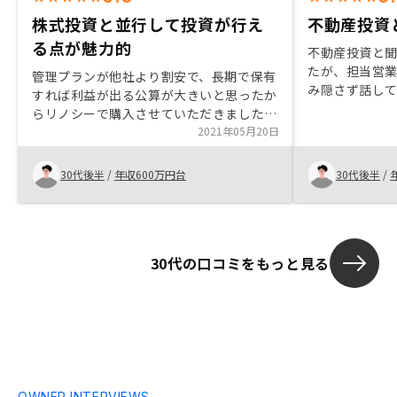
株式投資と並行して投資が行え
不動産投資と
る点が魅力的
不動産投資と
たが、担当営
管理プランが他社より割安で、長期で保有
み隠さず話して
すれば利益が出る公算が大きいと思ったか
売価格は、多
らリノシーで購入させていただきました。
後の管理もほ
与信枠を使うことで株式投資と並行して投
2021年05月20日
資産管理でき
資を行えるのが良かったです。1回あたり
感じる。テレビ
の物件の紹介件数を増やしてみてはどうか
30代後半
/
年収600万円台
30代後半
/
レ東の日経新
と思いました。
30代の口コミをもっと見る
OWNER INTERVIEWS