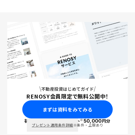
不動産投資はじめてガイド
RENOSY会員限定で無料公開中！
まずは資料をみてみる
※
初回面談で
ポイント
50,000
円分
PayPay
プレゼント適用条件詳細
※条件・上限あり