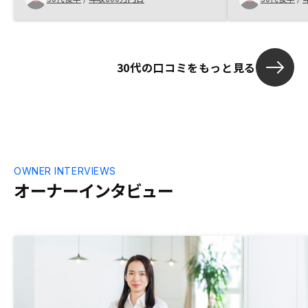
できた。AIによる各個人のライフプラン管
中で警戒心が
理して、物件の追加購入や売却時期のアド
疑問に対して
バイスをアプリで通知してほしい
ただいて、安
に面談を重ね
30代の口コミをもっと見る
良い商品やサ
社全体の熱い
付き合って行
しました。感
OWNER INTERVIEWS
オーナーインタビュー