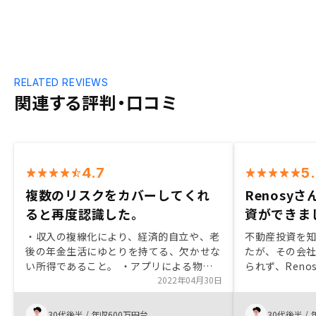
RELATED REVIEWS
関連する評判・口コミ
4.7
5
複数のリスクをカバーしてくれ
Renosy
ると再度認識した。
資ができま
・収入の複線化により、経済的自立や、老
不動産投資を
後の年金生活にゆとりを持てる、欠かせな
たが、その会
い所得であること。 ・アプリによる物件
られず、Ren
管理で、時間や場所を制限され な
2022年04月30日
を持って不動
いこと。 ・営業担当の方も金融リテラシ
動産投資の説明
ーがあり、資格も取得されていたので安心
こんなに甘い話
30代後半
/
年収600万円台
30代後半
/