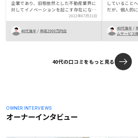
企業であり、旧態依然とした不動産業界に
していること
対してイノベーションを起こす存在になる
だが、個人的
と思った。紹介いただく物件も魅力的なも
2022年07月31日
ッチしておか
のが多い。不動産会社は基本怪しい会社、
自分の生活の
40代後半
/
怪しい営業が多い中、営業担当者がとても
おり、中長期
40代後半
/
年収2900万円台
ムサービス
信頼できる。
業担当の方も
回答をしてく
ポートスタッ
懐の深さも安
40代の口コミをもっと見る
は物件のハザ
保険申し込み
けた方が良い
金額の大小で
OWNER INTERVIEWS
オーナーインタビュー