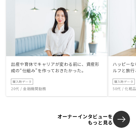
出産や育休でキャリアが変わる前に、資産形
ハッピーな
成の“仕組み”を作っておきたかった。
ルフと旅行
購入時データ
購入時データ
20代 / 金融機関勤務
50代 / 化
オーナーインタビューを
もっと見る