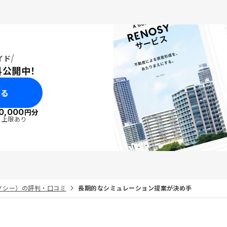
イド
料公開中！
みる
0,000
円分
・上限あり
リノシー）の評判・口コミ
長期的なシミュレーション提案が決め手