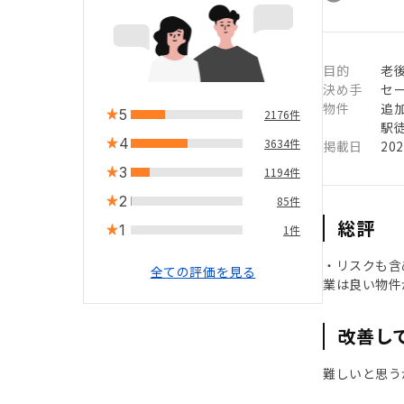
目的
老
決め手
セ
物件
追
5
2176件
駅徒
4
3634件
掲載日
20
3
1194件
2
85件
総評
1
1件
・リスクも含
全ての評価を見る
業は良い物件
改善し
難しいと思う