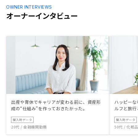
会いは一期一
OWNER INTERVIEWS
物件に引き合
オーナーインタビュー
ジェントさん
新型コロナウ
から実施は難
ー交流会を開
す。また、交流
時どうしてる？
いいかなと思い
するぐらいの位
出産や育休でキャリアが変わる前に、資産形
ハッピーな
成の“仕組み”を作っておきたかった。
ルフと旅行
購入時データ
購入時データ
20代 / 金融機関勤務
50代 / 化