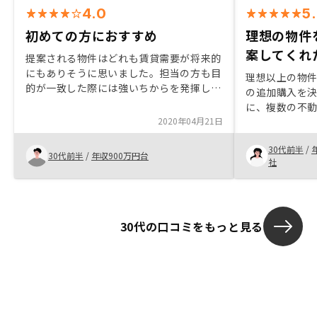
4.0
5
初めての方におすすめ
理想の物件
案してくれ
提案される物件はどれも賃貸需要が将来的
にもありそうに思いました。担当の方も目
理想以上の物件
的が一致した際には強いちからを発揮した
の追加購入を決
ように思います。セールス方針もフラット
に、複数の不
な評価をするのではじめてのかたにはよい
2020年04月21日
とする物件像
かもしれません。物件が都心部ということ
にはリスク分
もあり利回りが出にくいこと、特にキャッ
30代前半
/
提として、異
30代前半
/
年収900万円台
シュフローがマイナスの物件の提案は正直
社
を探すことにし
いらないと思いました。AIで適切な物件を
の決め手は、
探せることが強みであれば地方などで高利
より理想に近
回り物件を提案して欲しかった。あとはオ
で提案してくれ
ペレーションミスが多い。
30代の口コミをもっと見る
京、大阪)購入
ェントさんに3
理難題かと内心
ると、理想が
(笑))お伝え
は私の理想よ
もらえて、とて