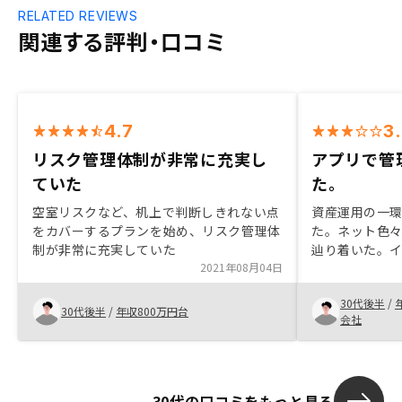
RELATED REVIEWS
関連する評判・口コミ
4.7
3
リスク管理体制が非常に充実し
アプリで管
ていた
た。
空室リスクなど、机上で判断しきれない点
資産運用の一
をカバーするプランを始め、リスク管理体
た。ネット色
制が非常に充実していた
辿り着いた。
2021年08月04日
投資をするこ
ル化が進んで
30代後半
/
った。営業担
30代後半
/
年収800万円台
会社
た。
30代の口コミをもっと見る