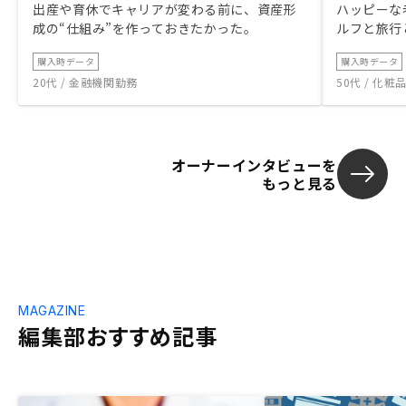
出産や育休でキャリアが変わる前に、資産形
ハッピーな
成の“仕組み”を作っておきたかった。
ルフと旅行
購入時データ
購入時データ
20代 / 金融機関勤務
50代 / 化
オーナーインタビューを
もっと見る
MAGAZINE
編集部おすすめ記事