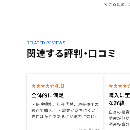
できるため、
RELATED REVIEWS
関連する評判・口コミ
4.0
全体的に満足
購入に
な経緯
・保険機能、年金代替、現金運用の
観点で購入。 ・需要が落ちにくい
自身の投資
物件ばかりである点が魅力に感じ
動産が無か
た。 ・セールスから契約、保守ま
動産投資の
でシームレスな対応で、連携レベル
2024年01月19日