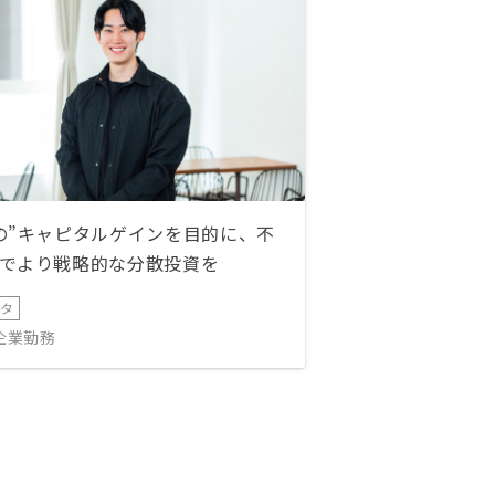
の”キャピタルゲインを目的に、不
でより戦略的な分散投資を
ータ
IT企業勤務