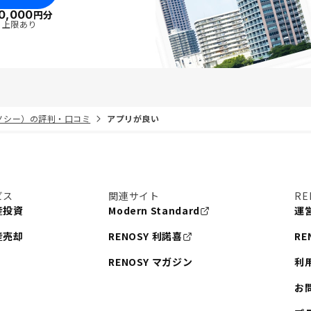
0,000
円分
・上限あり
リノシー）の評判・口コミ
アプリが良い
ビス
関連サイト
RE
産投資
Modern Standard
運
産売却
RENOSY 利諾喜
RE
RENOSY マガジン
利
お