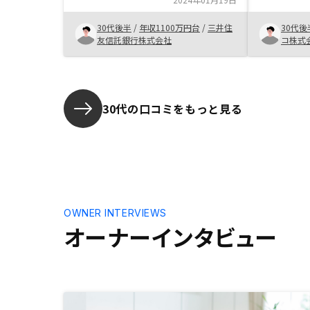
ノシーなど
は高いと感じた。 ・全体的に満足
があったの
しているため、今回3件目の物件購
30代後半
/
年収1100万円台
/
三井住
30代後
を聞いた。
入に至った。
友信託銀行株式会社
コ株式
しては数年
た事があっ
しておくべ
開発地区の
かったと思
30代の口コミをもっと見る
却の事例、
レーション
OWNER INTERVIEWS
オーナーインタビュー