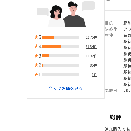
目的
節
決め手
ア
物件
追
5
2175件
駅徒
4
3634件
駅徒
駅徒
3
1192件
駅徒
2
85件
駅徒
駅徒
1
1件
駅徒
駅徒
全ての評価を見る
掲載日
20
総評
追加購入であ