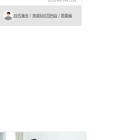
社よりも優れていたRENOSYさんで
投資することに決めました。懸念事
項など丁寧にお答えいただいたり、
30代後半
/
年収600万円台
/
防衛省
物件も納得がいくまで提案をしてい
ただいたことも決め手となりまし
た。考える時間がいただけますが、
良い物件は提案されてすぐ決めなけ
れば売れてしまうので、検討する時
間はあまりありません。私の場合、
夜提案を受け、周辺リサーチ等一晩
検討をして、翌朝申し込みをした際
には売れてしまっていました。ま
た、リスクの部分で説明いただけて
いない点が契約後に判明したため、
その点については改善を要望しまし
た。担当者の言葉を全て鵜呑みにす
るのではなく、勉強をして知識を身
につけ自分自身で判断することが必
要だと思います。