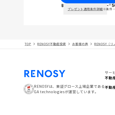
※
初回面談で
ポイント
5
PayPay
プレゼント適用条件詳細
※条件
TOP
RENOSY不動産投資
お客様の声
RENOSY（
サー
不動
RENOSYは、東証グロース上場企業である
不動
GA technologiesが運営しています。