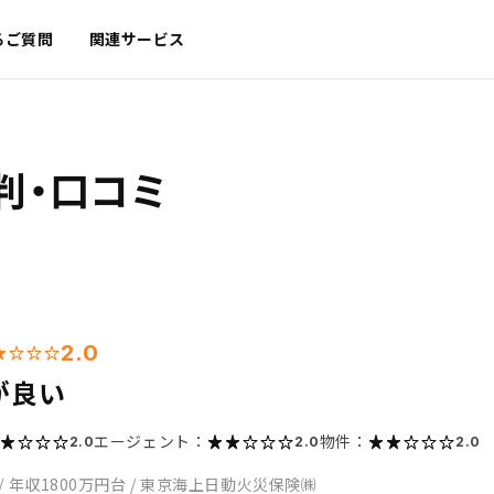
るご質問
関連サービス
判・口コミ
2.0
が良い
エージェント：
物件：
2.0
2.0
2.0
/
年収1800万円台
/
東京海上日動火災保険㈱