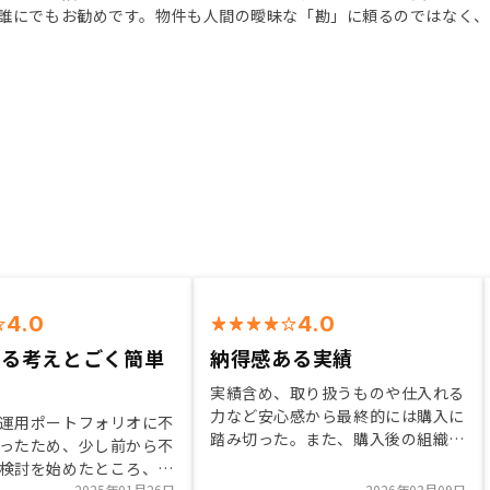
誰にでもお勧めです。物件も人間の曖昧な「勘」に頼るのではなく、
4.0
4.0
至る考えとごく簡単
納得感ある実績
実績含め、取り扱うものや仕入れる
力など安心感から最終的には購入に
運用ポートフォリオに不
踏み切った。また、購入後の組織と
ったため、少し前から不
してのサポート力や担当の方が頼れ
検討を始めたところ、リ
ると思えた部分も大きい。将来性も
2025年01月26日
2026年03月09日