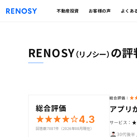
不動産投資
お客様の声
よくあ
RENOSY
の評
（リノシー）
総合評価：
総合評価
アプリ
4.3
サービス：
回答数7087件（2026年08月現在）
30代後半