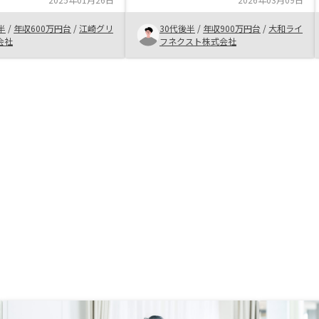
区分マンション投資の話
あるし、ニーズあった選択肢ある提
とキャンペーンもあり話
案力はITを駆使して誰が担当になっ
半
/
年収600万円台
/
江崎グリ
30代後半
/
年収900万円台
/
大和ライ
区分マンション投資に関
ても変わらない対応力も良い。税金
会社
フネクスト株式会社
前に別の会社で話を聞い
の構造や仕組みを理解してない人に
たが、今思えば当時契約
でも丁寧に説明できると良い。例え
きだと思った。結局、再
ば、減価償却を経費として計上でき
物件を今回購入できて良
ると言われても、なんでそうなるか
う。中古マンションの売
仕組みが分からず、せっかく、運用
自社事例を用いたシミュ
するのであればきちんと理解した上
。
でやりたいと思っている。対応する
担当者も忙しいと思うのでそこまで
説明にとる時間もないと思うので、
教その辺わカバーする組織的な仕組
みはあった方が良いと思う。