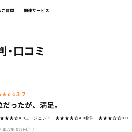
るご質問
関連サービス
判・口コミ
3.7
位だったが、満足。
エージェント：
物件：
4.0
4.0
3.0
/
年収900万円台
/