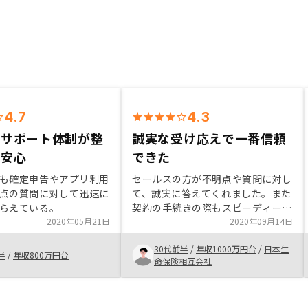
4.7
4.3
のサポート体制が整
誠実な受け応えで一番信頼
て安心
できた
も確定申告やアプリ利用
セールスの方が不明点や質問に対し
点の質問に対して迅速に
て、誠実に答えてくれました。また
らえている。
契約の手続きの際もスピーディーに
2020年05月21日
応対いただけました。他社とも比較
2020年09月14日
しましたが、一番信頼できると感
30代前半
/
年収1000万円台
/
日本生
じ、契約しました
半
/
年収800万円台
命保険相互会社