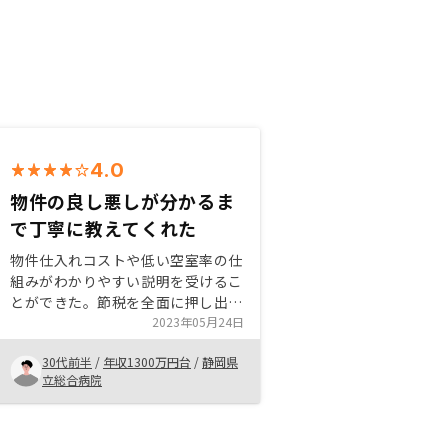
4.0
物件の良し悪しが分かるま
で丁寧に教えてくれた
物件仕入れコストや低い空室率の仕
組みがわかりやすい説明を受けるこ
とができた。節税を全面に押し出し
たものではなく信頼ができた。取り
2023年05月24日
扱い物件がどこも駅近で、価値のあ
30代前半
/
年収1300万円台
/
静岡県
る物件ばかりだったので、提案物件
立総合病院
にも期待が持てた。収支シミュレー
ションをグラフ化して、分かりやす
く示してほしかった。