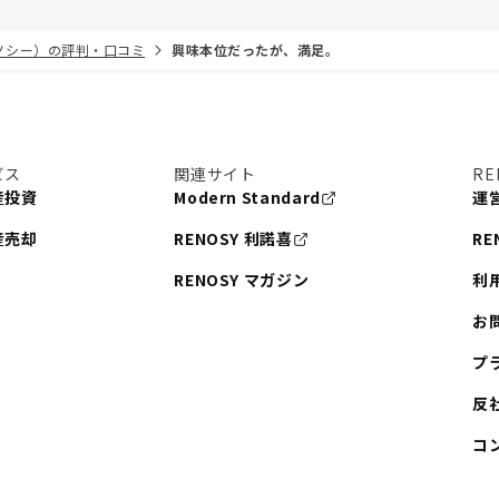
リノシー）の評判・口コミ
興味本位だったが、満足。
ビス
関連サイト
RE
産投資
Modern Standard
運
産売却
RENOSY 利諾喜
RE
RENOSY マガジン
利
お
プ
反
コ