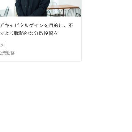
の”キャピタルゲインを目的に、不
でより戦略的な分散投資を
ータ
IT企業勤務