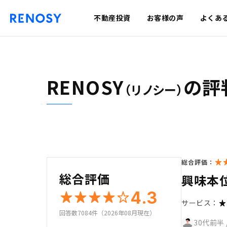
不動産投資
お客様の声
よくあ
RENOSY
の評
（リノシー）
総合評価：
総合評価
興味本
4.3
サービス：
回答数7084件（2026年08月現在）
30代前半