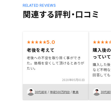
RELATED REVIEWS
関連する評判・口コミ
5.0
老後を考えて
購入後
ってい
老後への不安を取り除く事ができ
た。価格を安くして頂けるとありが
購入した後
たい。
など不明な
回答しても
2020年05月01日
30代前半
/
年収500万円台
/
教員
30代前