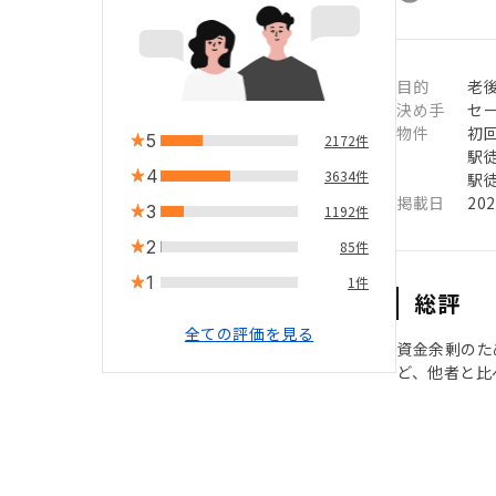
目的
老
決め手
セ
物件
初
5
2172件
駅徒
4
3634件
駅徒
掲載日
20
3
1192件
2
85件
1
1件
総評
全ての評価を見る
資金余剰のた
ど、他者と比