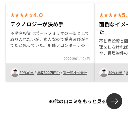
4.0
5
テクノロジーが決め手
面倒なイメ
た。
不動産投資はポートフォリオの一部として
取り入れたいが、素人なので業者選びが全
不動産投資と
てだと思っていた。川崎フロンターレのス
理をしなけれ
ポンサーとしてRENOSYを知り、詳しい説
や、管理物件
明を聞いてみると、テクノロジーによる物
2022年01月24日
ジがありまし
件抽出やサポートに注力していることがわ
ほったらかし
かり、ビジョンに共感し、会社としての将
ったため。 担
30代前半
/
年収800万円台
/
富士通株式会社
30代前半
/
来性も期待できると感じた。マスタープラ
よく動いてく
ンを契約したが、借地借家法により契約上
めることが出
はRENOSY側からのキャンセルなどに制限
がなく、不安も感じる。ロビイングなども
含め、より安心できるスキームを作ってい
30代の口コミをもっと見る
ってほしい。