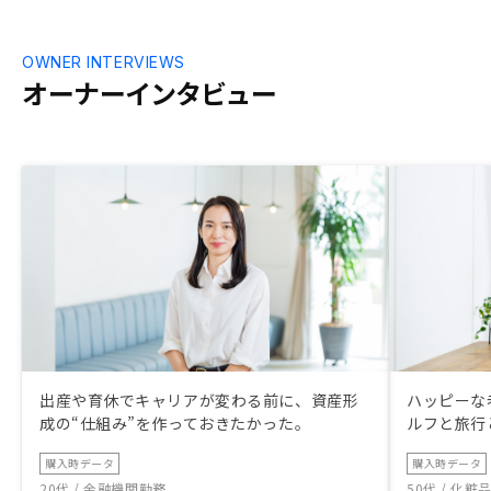
OWNER INTERVIEWS
オーナーインタビュー
出産や育休でキャリアが変わる前に、資産形
ハッピーな
成の“仕組み”を作っておきたかった。
ルフと旅行
購入時データ
購入時データ
20代 / 金融機関勤務
50代 / 化