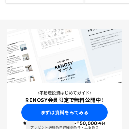
不動産投資はじめてガイド
RENOSY会員限定で無料公開中！
まずは資料をみてみる
※
初回面談で
ポイント
50,000
円分
PayPay
プレゼント適用条件詳細
※条件・上限あり