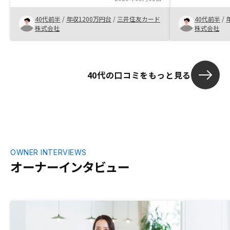
やってみることにしました。 判断までの
と、購入から
過程では営業担当の方々が非常にハイレベ
40代前半
/
年収1200万円台
/
三井住友カード
40代前半
/
ており、安心
ルなサポートをして頂き、終始安心して進
株式会社
株式会社
める事が出来ました。
40代の口コミをもっと見る
OWNER INTERVIEWS
オーナーインタビュー