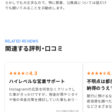
らかしでも大丈夫なので、特に医者、公務員については話だけ
でも聞いてみることをお勧めします。
RELATED REVIEWS
関連する評判・口コミ
4.3
4
ハイレベルな営業サポート
不明点は都
納得のうえ
Instagramの広告を何気なくクリックし
た事がきっかけですが、税金対策やリタイ
銀行に預ける
ヤ後の年金対策を検討していた事もあり、
産投資を調べ
聞いてみることにしました。 今のとこ
などさまざま
ろ、大きなリスクはないと判断できた為、
2023年05月01日
持ちました。 