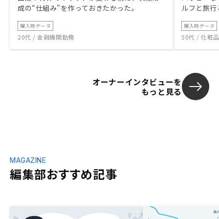
成の“仕組み”を作っておきたかった。
ルフと旅行
購入時データ
購入時データ
20代 / 金融機関勤務
50代 / 化
オーナーインタビューを
もっと見る
MAGAZINE
編集部おすすめ記事