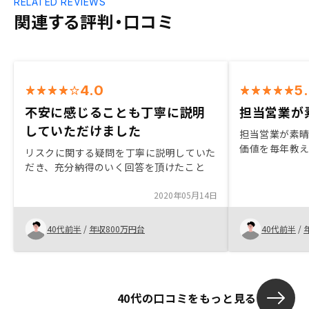
RELATED REVIEWS
関連する評判・口コミ
4.0
5
不安に感じることも丁寧に説明
担当営業が
していただけました
担当営業が素
価値を毎年教
リスクに関する疑問を丁寧に説明していた
だき、充分納得のいく回答を頂けたこと
2020年05月14日
40代前半
/
年収800万円台
40代前半
/
40代の口コミをもっと見る