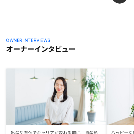
OWNER INTERVIEWS
オーナーインタビュー
出産や育休でキャリアが変わる前に、資産形
ハッピーな