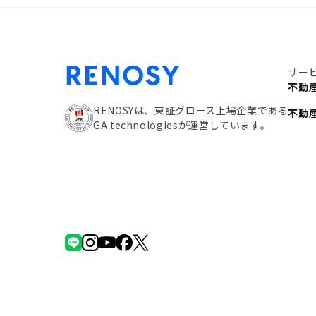
サー
不動
RENOSYは、東証グロース上場企業である
不動
GA technologiesが運営しています。