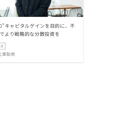
の”キャピタルゲインを目的に、不
でより戦略的な分散投資を
ータ
IT企業勤務