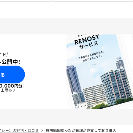
イド
料公開中！
みる
0,000
円分
・上限あり
リノシー）の評判・口コミ
興味範囲だったが管理が充実しており購入