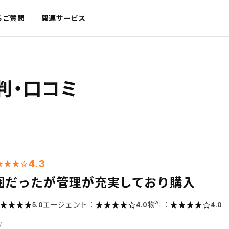
るご質問
関連サービス
判・口コミ
4.3
囲だったが管理が充実しており購入
エージェント：
物件：
5.0
4.0
4.0
/