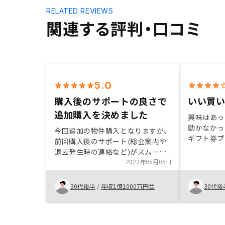
RELATED REVIEWS
関連する評判・口コミ
5.0
購入後のサポートの良さで
いい買
追加購入を決めました
興味はあっ
動かなかっ
今回追加の物件購入となりますが、
ギフト券プ
前回購入後のサポート(総会案内や
を聞くテー
退去発生時の連絡など)がスムーズ
た。 売っ
だったのでRENOSYでの追加購入を
2022年05月05日
の後のサポ
決めました。初回購入時にはリスク
った管理な
含め丁寧に説明いただき不安を払拭
30代後半
/
年収1億1000万円台
30代後
る会社と感
できました。
寧に回答し
投資に前向
い印象でし