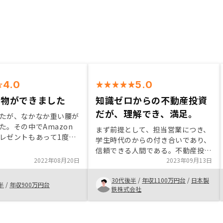
4.0
5.0
い物ができました
知識ゼロからの不動産投資
だが、理解でき、満足。
たが、なかなか重い腰が
た。その中でAmazon
まず前提として、担当営業につき、
レゼントもあって1度話
学生時代のからの付き合いであり、
ブルまで乗ることが出来
信頼できる人間である。不動産投資
ておしまいではなく、そ
2022年08月20日
につき、全くの知識ゼロであった
2023年09月13日
ート体制や、アプリを使
が、一から教えてもらい、不動産投
ど技術面でも信頼をおけ
30代後半
/
年収1100万円台
/
日本製
資の仕組みをよく理解することがで
半
/
年収900万円台
じた。 疑問点なども丁
鉄株式会社
きた。その上で、いい物件をタイム
てもらい、家族も不動産
リーに紹介してもらい、満足してい
きになった。 総じてい
る。 特になし。
た。保管内容について、