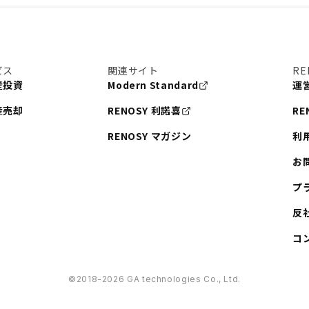
ビス
関連サイト
RE
産投資
Modern Standard
運
産売却
RENOSY 利諾喜
RE
RENOSY マガジン
利
お
プ
反
コ
©︎2018-2026 GA technologies Co., Ltd.