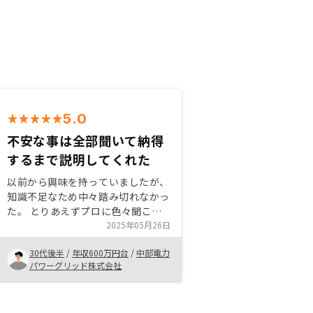
5.0
不安な事は全部聞いて納得
するまで説明してくれた
以前から興味を持っていましたが、
知識不足なため中々踏み切れなかっ
た。 とりあえずプロに色々聞こう
と思い、始めにリノシーさんに面談
2025年05月26日
予約をして、 説明を聞いている内
30代後半
/
年収600万円台
/
中部電力
に不安感が払拭出来た。 やらない
パワーグリッド株式会社
理由はないと思い即決で購入を決め
た。