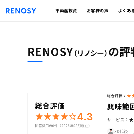
不動産投資
お客様の声
よくあ
RENOSY
の評
（リノシー）
総合評価：
総合評価
興味範
4.3
サービス：
回答数7090件（2026年08月現在）
30代後半