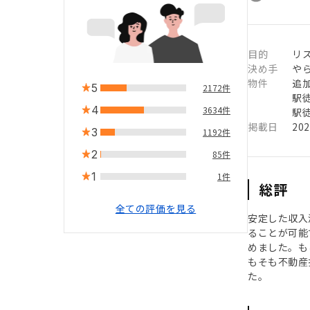
目的
リ
決め手
や
物件
追
5
2172件
駅徒
4
3634件
駅徒
掲載日
20
3
1192件
2
85件
1
1件
総評
全ての評価を見る
安定した収入
ることが可能
めました。も
もそも不動産
た。