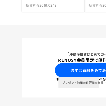
投資する
投資する
2018.02.19
2
不動産投資はじめてガ
RENOSY会員限定で無
まずは資料をみて
※
初回面談で
ポイント
5
PayPay
プレゼント適用条件詳細
※条件