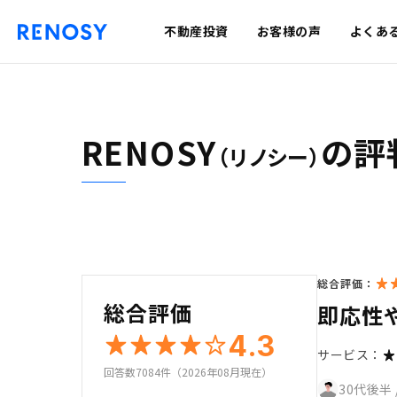
不動産投資
お客様の声
よくあ
RENOSY
の評
（リノシー）
総合評価：
総合評価
即応性
4.3
サービス：
回答数7084件（2026年08月現在）
30代後半