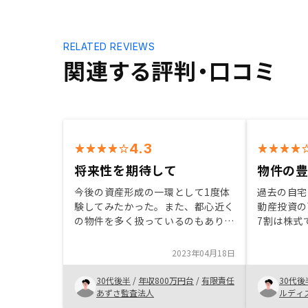
RELATED REVIEWS
関連する評判・口コミ
4.3
将来性を期待して
物件の
今後の資産形成の一環として1度体
過去の自宅
験してみたかった。また、都心近く
動産投資の
の物件を多く扱っているのもあり、
7割は株式
土地の価格が大きく下落しない、も
スクヘッジ
しくは、勝ちの上昇が見込めそうだ
た。比率は
2023年04月18日
と感じたので購入を決めた。後は単
に合わせる
純に東京というところに物件を買っ
フォリオに
30代後半
/
年収800万円台
/
有限責任
30代後
て見たかった。アンケートの文字数
る。
あずさ監査法人
ルディ
はもう少し少なくしてもらえると答