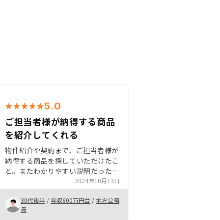
5.0
ご担当者様が納得する商品
を紹介してくれる
物件紹介や契約まで、ご担当者様が
納得する商品を探していただけたこ
と。またわかりやすい説明だったこ
と。 更に、購入するメリットや根
2024年10月13日
拠をわかりやすく示していただける
30代後半
/
年収600万円台
/
地方公務
とこ。 これらが、他社と比べて目
員
に見えて良かったと感じて購入を決