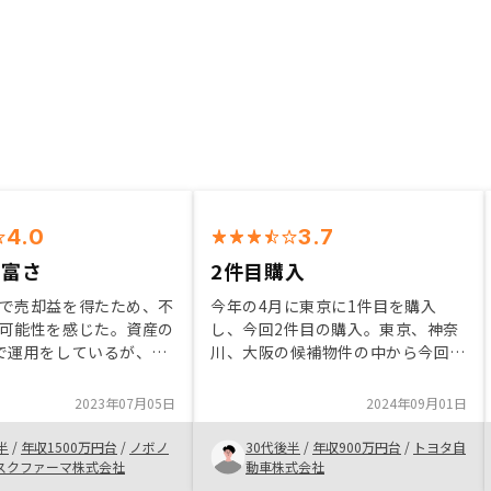
4.0
3.7
豊富さ
2件目購入
で売却益を得たため、不
今年の4月に東京に1件目を購入
可能性を感じた。資産の
し、今回2件目の購入。東京、神奈
で運用をしているが、リ
川、大阪の候補物件の中から今回も
のため不動産も検討し
東京の物件を選びましたが、どれも
人それぞれの好みや環境
良い物件でした。気になった点はし
2023年07月05日
2024年09月01日
べきだと思うが、ポート
っかりと確認できたので納得して購
は入れるべきかなと感じ
入を決める事が出来ました。売値が
半
/
年収1500万円台
/
ノボノ
30代後半
/
年収900万円台
/
トヨタ自
もう少し手頃だと嬉しいです
スクファーマ株式会社
動車株式会社