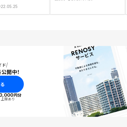
022.05.25
イド
料公開中！
みる
0,000
円分
・上限あり