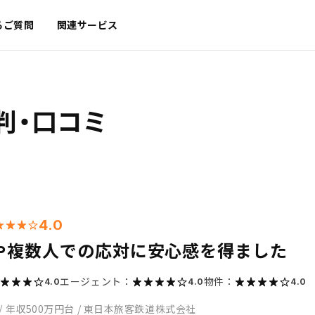
るご質問
関連サービス
判・口コミ
4.0
や複数人での応対に安心感を得ました
エージェント：
物件：
4.0
4.0
4.0
/
年収500万円台
/
東日本旅客鉄道株式会社