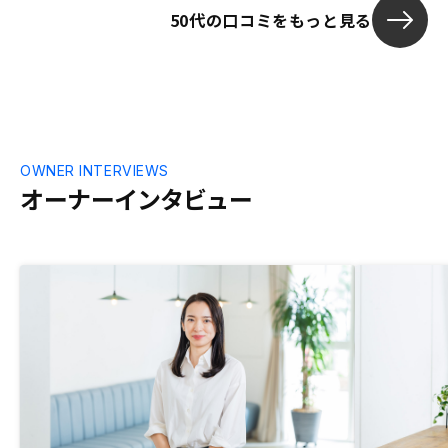
50代の口コミをもっと見る
いく企業だと感じたところも決断のきっか
けです。ただ、契約した顧客への満足を高
めるための取り組みやフォロー体制が甘く
感じるので、そこを強化していけば、さら
なる業績の向上につながると考えます。決
済が終わると全く連絡がなくなるので、顧
客に寄り添ったフォローが欲しい。サービ
ス内容はよいので、顧客満足度向上の取り
OWNER INTERVIEWS
組みが強化できれば、オーナー受注やクチ
オーナーインタビュー
コミ受注が増えると思います。貴社のワン
ストップサービスをもっとアピールすると
良いと思います。 インスタなどで、購入者
の実例を投稿していくと、若年層の受注が
増えるのではないかと考えます。