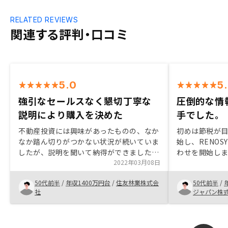
RELATED REVIEWS
関連する評判・口コミ
5.0
5
強引なセールスなく懇切丁寧な
圧倒的な情
説明により購入を決めた
手でした。
不動産投資には興味があったものの、なか
初めは節税が
なか踏ん切りがつかない状況が続いていま
始し、RENO
したが、説明を聞いて納得ができました。
わせを開始しま
節税や保険がわりになることを期待してお
2022年03月08日
様ともお会い
りましたが、それだけではないこともわか
せて行った結
50代前半
/
年収1400万円台
/
住友林業株式会
50代前半
/
りやすく説明いただきました。どの物件も
活用の観点か
社
ジャパン株
相場より高いことが気になりましたが、今
と判断し、不
後の管理やフォローについて、期待が出来
に、他社と比
ると思いました。スタッフの方々も生き生
圧倒的な情報量と
きと仕事をされており、これから成長して
に決めました