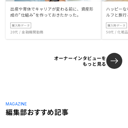
出産や育休でキャリアが変わる前に、資産形
ハッピーな
成の“仕組み”を作っておきたかった。
ルフと旅行
購入時データ
購入時データ
20代 / 金融機関勤務
50代 / 化
オーナーインタビューを
もっと見る
MAGAZINE
編集部おすすめ記事