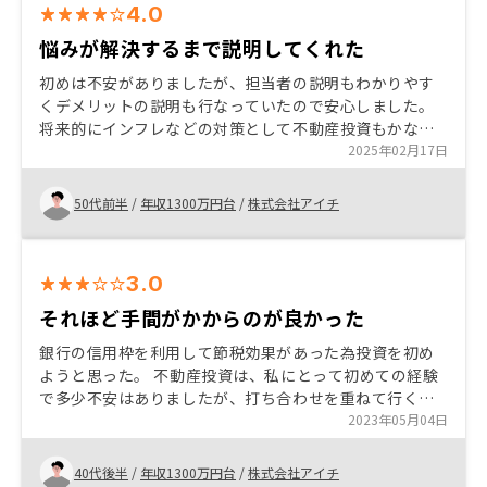
4.0
悩みが解決するまで説明してくれた
初めは不安がありましたが、担当者の説明もわかりやす
くデメリットの説明も行なっていたので安心しました。
将来的にインフレなどの対策として不動産投資もかなり
有効な手段として考えていたので、お話しを聞かせてい
2025年02月17日
ただき納得の購入にいたりました。
50代前半
/
年収1300万円台
/
株式会社アイチ
3.0
それほど手間がかからのが良かった
銀行の信用枠を利用して節税効果があった為投資を初め
ようと思った。 不動産投資は、私にとって初めての経験
で多少不安はありましたが、打ち合わせを重ねて行く中
でやらない理由が私にはなかったので決心しました。 ま
2023年05月04日
た、営業マンの対応も良かった。 もう少し利回りの良い
物件を揃えてほしい
40代後半
/
年収1300万円台
/
株式会社アイチ