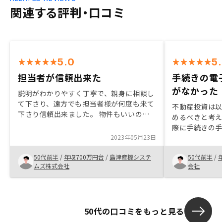
関連する評判・口コミ
5.0
5
担当者が信頼出来た
手続きの電
がなかった
説明がわかりやすく丁寧で、親身に相談し
て下さり、遠方でも担当者様が何度も来て
不動産投資は
下さり信頼出来ました。 物件もいいのを
めるべきと考
探していただき、何度か途中にまだ契約出
際に手続きの
来ない物件だった事もあったがすぐに次の
2023年05月23日
た。RENOS
物件を探していただけ、気持ちが伝わりま
電子化が進ん
した。
50代前半
/
年収700万円台
/
島津産機システ
50代前半
/
常に魅力的に
ムズ株式会社
会社
めです。iPa
い。 じっくり
検討したい。
50代の口コミをもっと見る