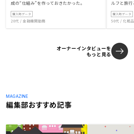
成の“仕組み”を作っておきたかった。
ルフと旅行
購入時データ
購入時データ
20代 / 金融機関勤務
50代 / 化
オーナーインタビューを
もっと見る
MAGAZINE
編集部おすすめ記事