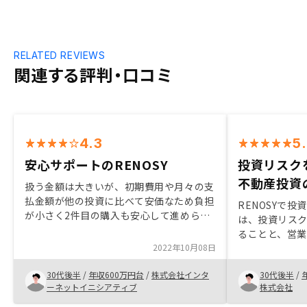
RELATED REVIEWS
関連する評判・口コミ
4.3
5
安心サポートのRENOSY
投資リスク
不動産投資
扱う金額は大きいが、初期費用や月々の支
払金額が他の投資に比べて安価なため負担
RENOSYで
が小さく2件目の購入も安心して進められ
は、投資リス
た。購入後もアプリの使い勝手の良さや確
ることと、営業担
定申告の方法など手厚いサポートがあり安
2022年10月08日
産投資に興味
心できる。
教育費等、月
30代後半
/
年収600万円台
/
株式会社インタ
30代後半
/
でした。 ただ、
ーネットイニシアティブ
株式会社
動産投資リス
老後の資産形