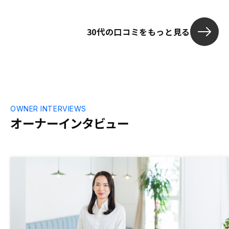
き、目先の利
運用に思考を
30代の口コミをもっと見る
た。 また、生
とも非常に魅力
に、営業担当
るとのことで
答えてくれる
トも包み隠さ
決め手となり
OWNER INTERVIEWS
オーナーインタビュー