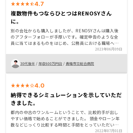
4.7
複数物件もつならひとつはRENOSYさん
に。
別の会社からも購入しましたが、RENOSYさんは購入後
のアフターフォローが手厚いです。確定申告のような全
員に当てはまるものをはじめ、公務員における職場への
申請の必要性の有無や方法など個人的に聞きたい質問気
2023年06月09日
軽に聞きやすく、答えて下さいました。大きな買い物は
買う前だけでなく買ったあとから不安になることも多い
30代後半
/
年収600万円台
/
青梅市立総合病院
と思いますが、ひとつひとつ解決できる安心感はありま
す。複数件所有することも検討している方であれば一件
はRENOSYさんと関係を築くのはいい選択肢だとおもい
4.0
ます。 年に一回程度物件の売却価値を教えてほしい。
納得できるシミュレーションを示していただ
きました。
都内の中古のワンルームということで、比較的手が出し
やすい価格で始めることができました。 頭金やローン年
数などじっくり比較する時間と手間をとっていただいた
ので納得して始めることができました。 やっとスタート
2022年07月01日