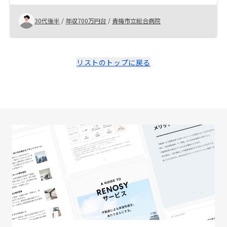
地点。本番はこれからですが、これまでの面倒な手続き
等はほぼおまかせ状態です。急な休みなど取れない状況
30代後半
/
年収700万円台
/
青梅市立総合病院
で、面談や書類作成など臨機応変に対応してくださいま
した。 今後の運用における手助けにも期待しておりま
す。
リストのトップに戻る