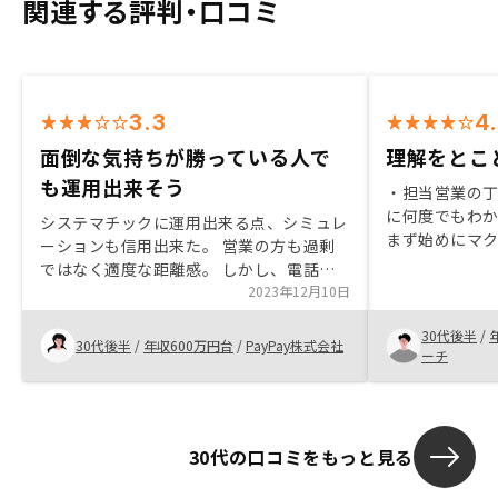
関連する評判・口コミ
3.3
4
面倒な気持ちが勝っている人で
理解をとこ
も運用出来そう
・担当営業の
に何度でもわ
システマチックに運用出来る点、シミュレ
まず始めにマ
ーションも信用出来た。 営業の方も過剰
投資市場への
ではなく適度な距離感。 しかし、電話に
理解が深まりま
拘る姿勢は如何なものかと感じる。 管理
2023年12月10日
てのメリット
には煩雑な書類、並びに維持がかかると想
とで検討をス
30代後半
/
定していたが、手間が少なく済みそうな
30代後半
/
年収600万円台
/
PayPay株式会社
きました。 ・
ーチ
為、現職を続けながら無理なく運用出来る
立地の方針が
と感じた。書類を減らしてください。 電
対して迅速に
話も減らしてください。 この2点が未だに
アナログだと感じる。
30代の口コミをもっと見る