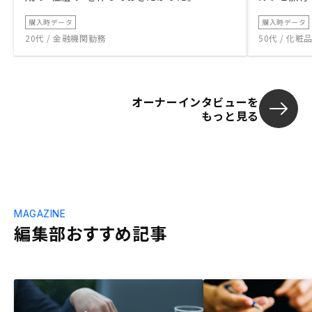
購入時データ
購入時データ
20代 / 金融機関勤務
50代 / 化
オーナーインタビューを
もっと見る
MAGAZINE
編集部おすすめ記事