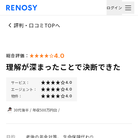
ログイン
評判・口コミTOPへ
4.0
総合評価：
理解が深まったことで決断できた
サービス：
4.0
エージェント：
4.0
物件：
4.0
30代後半
/
年収500万円台
/
目的
老後の年金対策、 生命保険代わり