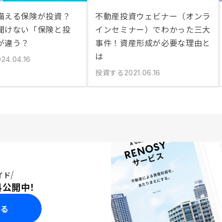
備える保険が投資？
不動産投資ウェビナー（オンラ
聞けない「保険と投
インセミナー）でわかった三大
が違う？
事件！資産形成が必要な理由と
は
024.04.16
投資する
2021.06.16
イド
料公開中！
みる