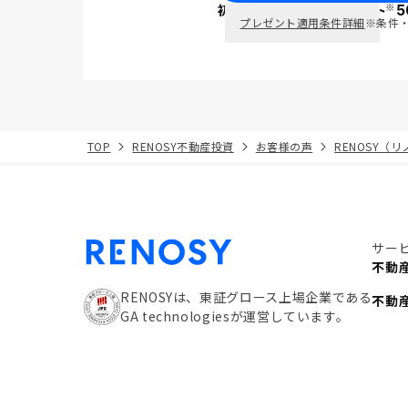
※
初回面談で
ポイント
5
PayPay
プレゼント適用条件詳細
※条件
TOP
RENOSY不動産投資
お客様の声
RENOSY（
サー
不動
RENOSYは、東証グロース上場企業である
不動
GA technologiesが運営しています。