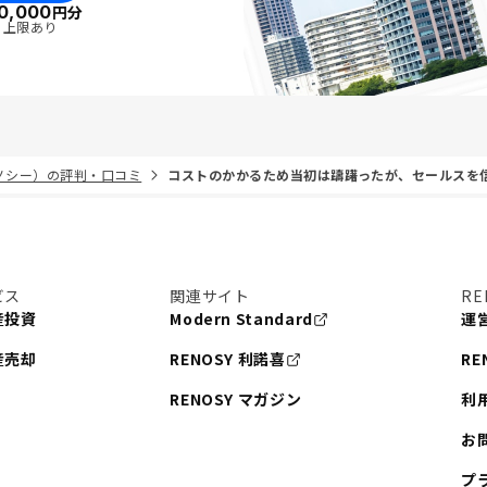
0,000
円分
・上限あり
リノシー）の評判・口コミ
コストのかかるため当初は躊躇ったが、セールスを
ビス
関連サイト
RE
産投資
Modern Standard
運
産売却
RENOSY 利諾喜
RE
RENOSY マガジン
利
お
プ