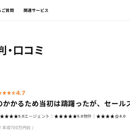
るご質問
関連サービス
判・口コミ
4.7
のかかるため当初は躊躇ったが、セール
エージェント：
物件：
5.0
5.0
4.0
/
年収700万円台
/