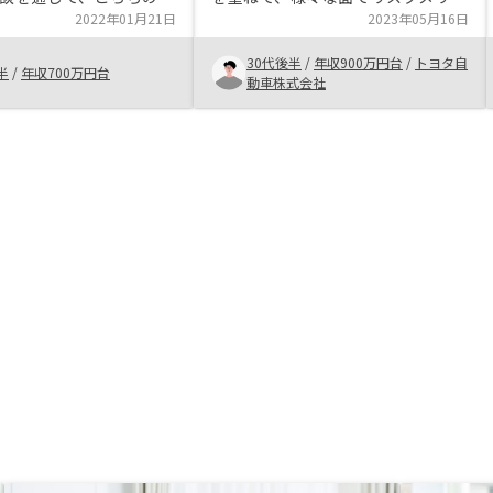
つづつ丁寧に解消してく
2022年01月21日
トを説明いただけた。そういった部
2023年05月16日
最終的には、買わない理
分で信頼できると思い、思い切って
30代後半
/
年収900万円台
/
トヨタ自
態になりました。購入後
投資してみようと思った。始まった
半
/
年収700万円台
動車株式会社
サポートがあり、手間ど
ばかりなので中長期的に成功するか
りませんでした。
は未知ではあるが、サポートも充実
してそうなのでこれからも期待して
いる。