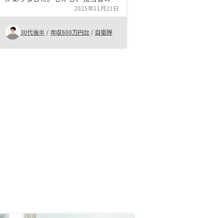
応がとても丁寧で、資産運用に対す
2025年11月21日
る考え方、メリット・デメリット等
について分かりやすく説明していた
30代後半
/
年収600万円台
/
自衛隊
だけるので安心して始めることがで
きました。