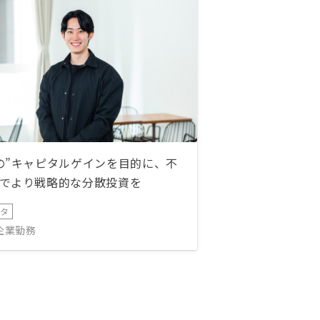
の”キャピタルゲインを目的に、不
でより戦略的な分散投資を
ータ
IT企業勤務