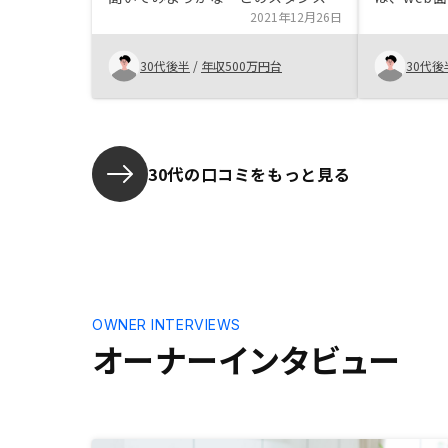
した。当初、不動産投資は全く興味
2021年12月26日
安な点を一
なかったし、特にワンルームマンシ
れました。
ョン投資はネットで情報収集しても
由がない状
30代後半
/
年収500万円台
30代後
悪く言われている方が圧倒的に多く
も、十分な
てやる気なかったですが、営業さん
うことはあ
の話を聞いて少し興味を持ちまし
た。出口戦略が難しいかなと思いま
すが、やらないで後悔するならやっ
30代の口コミをもっと見る
て後悔しようかなと思いとりあえず
やってみます。キャッシュフローは
当面マイナスですが、後で取り返せ
れば良いかなと思います。売却予想
額が現実と大きくかけ離れていて参
考にならない
OWNER INTERVIEWS
オーナーインタビュー