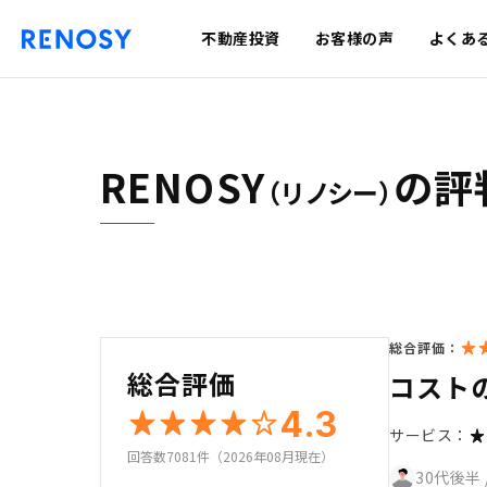
不動産投資
お客様の声
よくあ
RENOSY
の評
（リノシー）
総合評価：
総合評価
コスト
4.3
サービス：
回答数7081件（2026年08月現在）
30代後半