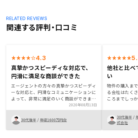
RELATED REVIEWS
関連する評判・口コミ
4.3
5
真摯かつスピーディな対応で、
他社と比べ
円滑に満足な商談ができた
い
エージェントの方々の真摯かつスピーディ
物件の購入ま
ーな対応と、円滑なコミュニケーションに
る会社はたく
よって、非常に満足のいく商談ができまし
ころまでしっ
た。ありがとうございました。
2020年08月13日
RENOSYさ
じました。 直
30代後半
/
ぶれを見て、
30代後半
/
年収1600万円台
式会社
だ』と安心でき
グするのはい
げた方が良い