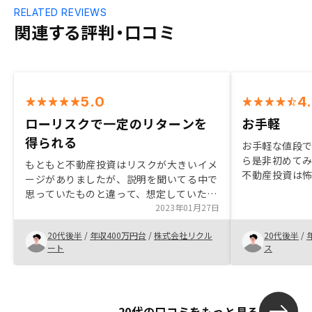
RELATED REVIEWS
関連する評判・口コミ
5.0
4
ローリスクで一定のリターンを
お手軽
得られる
お手軽な値段
ら是非初めて
もともと不動産投資はリスクが大きいイメ
不動産投資は
ージがありましたが、説明を聞いてる中で
が、担当の方
思っていたものと違って、想定していたよ
質問にもしっ
りもリスクが小さいことが納得感を持って
2023年01月27日
も安心して投
分かりました。特に空室リスクを無くせる
20代後半
/
年収400万円台
/
株式会社リクル
20代後半
/
ネオインカムプランは非常に魅力的だと感
ート
ス
じています。 担当の方との面談の中で、懸
念点は全て払拭できたのも良かったです
し、総合的に満足して購入させていただき
ました。
20代の口コミをもっと見る