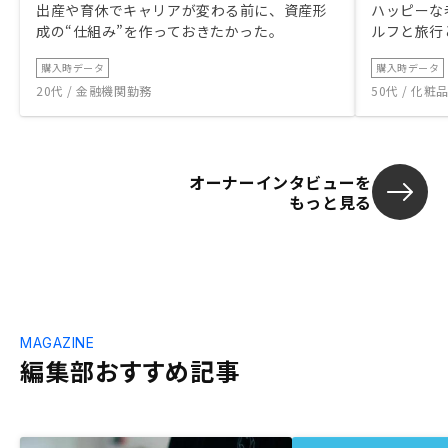
出産や育休でキャリアが変わる前に、資産形
ハッピーな
成の“仕組み”を作っておきたかった。
ルフと旅行
購入時データ
購入時データ
20代 / 金融機関勤務
50代 / 化
オーナーインタビューを
もっと見る
MAGAZINE
編集部おすすめ記事