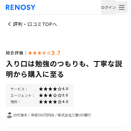
ログイン
評判・口コミTOPへ
3.7
総合評価：
入り口は勉強のつもりも、丁寧な説
明から購入に至る
サービス：
4.0
エージェント：
3.0
物件：
4.0
20代後半
/
年収500万円台
/
株式会社三菱UFJ銀行