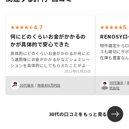
4.7
5
何にどのくらいお金がかかるの
RENOSY
かが具体的で安心できた
物件選定から
スも親切にサ
具体的にどのくらいお金がかかるか何にど
在庫も豊富な
う運用後にお金がかかるかなどシュミレー
緒に選んでくれ
ションを具体的にしてもらえたことがよか
も機械的な対
ったです。他社のようにすぐ値引きします
2021年01月25日
取りできる人
などの交渉がなかったことも安心感があり
相場に近い価
30代後半
/
ました。
30代後半
/
年収400万円台
式会社
30代の口コミをもっと見る