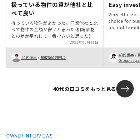
扱っている物件の質が他社と比
Easy inve
べて良い
Very efficient
choice for bu
持っている物件がよかった。同業他社と比
are not famili
べて物件の金額が安いと思った(相場価格
Income tax de
との差が平均して一番小さいと思った)。
very clear and
管理費用等の運用コストが一番安いと思っ
2021年06月11日
た。購入後のコンサル(売却タイミングの
40代後半
/
コンサル等)を密に行っていただけるとも
40代後半
/
年収800万円台
Group Japa
のすごく良い。
40代の口コミをもっと見る
OWNER INTERVIEWS