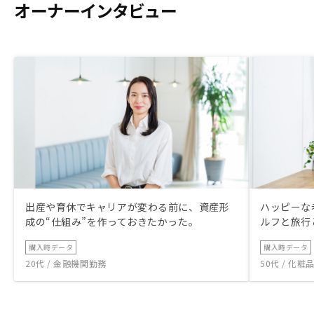
オーナーインタビュー
出産や育休でキャリアが変わる前に、資産形
ハッピーな
成の“仕組み”を作っておきたかった。
ルフと旅行
購入時データ
購入時データ
20代 / 金融機関勤務
50代 / 化