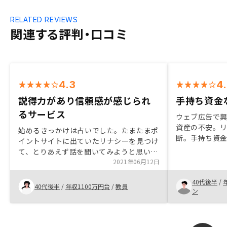
RELATED REVIEWS
関連する評判・口コミ
4.3
4
説得力があり信頼感が感じられ
手持ち資金
るサービス
ウェブ広告で
資産の不安。
始めるきっかけは占いでした。たまたまポ
断。手持ち資
イントサイトに出ていたリナシーを見つけ
生命保険の代
て、とりあえず話を聞いてみようと思いま
潔感あり、質
した。話がわかりやすかったのと、説得力
2021年06月12日
く、かつ正確
や信頼感も感じたので即決でした。後悔も
た。
40代後半
/
していないし、直感を信じてはじめてよか
40代後半
/
年収1100万円台
/
教員
ン
ったと思っています。