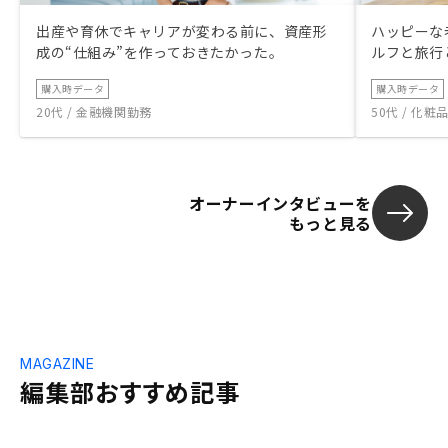
出産や育休でキャリアが変わる前に、資産形
ハッピーな
成の“仕組み”を作っておきたかった。
ルフと旅行
購入時データ
購入時データ
20代 / 金融機関勤務
50代 / 化
オーナーインタビューを
もっと見る
MAGAZINE
編集部おすすめ記事