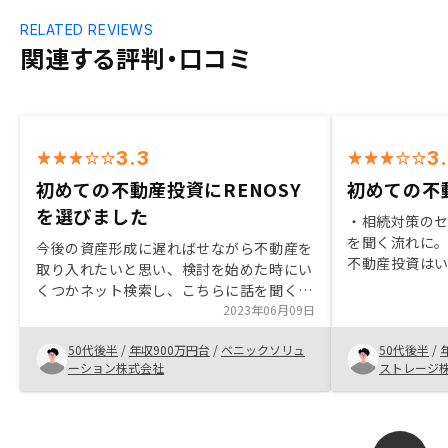
RELATED REVIEWS
関連する評判・口コミ
3.3
3
初めての不動産投資にRENOSY
初めての不
を選びました
・相続対策の
を聞く流れに。
今後の資産形成に遅ればせながら不動産を
不動産投資はい
取り入れたいと思い、検討を始めた時にい
対応がしっか
くつかネット検索し、こちらに話を聞くこ
とほったらか
とにしました。申込みして直ぐに電話かか
2023年06月09日
と感じた。オ
ってきたのにはびっくりしましたが、いろ
なところは評
50代後半
/
年収900万円台
/
ベニックソリュ
50代後半
/
いろと疑問に思ったところや分からないこ
うとした時に
ーション株式会社
ストレージ
とを数回の打ち合わせで丁寧に教えて頂
のタイムラグ
き、納得することが出来ました。これから
ルタイムはだ
不動産投資を始める方は疑問、懸念、不安
とベター。
な点を聞くことから関わって見てはいかが