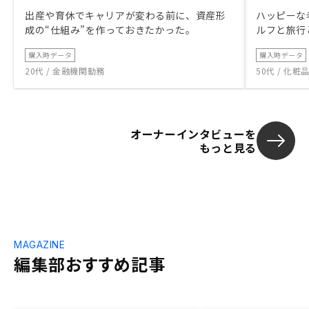
出産や育休でキャリアが変わる前に、資産形
ハッピーな
成の“仕組み”を作っておきたかった。
ルフと旅行
購入時データ
購入時データ
20代 / 金融機関勤務
50代 / 化
オーナーインタビューを
もっと見る
MAGAZINE
編集部おすすめ記事