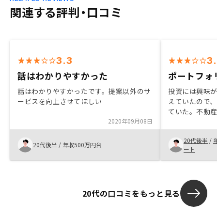
関連する評判・口コミ
3.3
3
話はわかりやすかった
ポートフォ
話はわかりやすかったです。提案以外のサ
投資には興味
ービスを向上させてほしい
えていたので
ていた。不動
2020年09月08日
前提に運用す
は中長期の投
20代後半
/
間違えなけれ
20代後半
/
年収500万円台
ート
外れることも
20代でかなり
非常に緊張し
者に全て確認し
20代の口コミをもっと見る
管理はRENO
管理はアプリ
ても小さいの