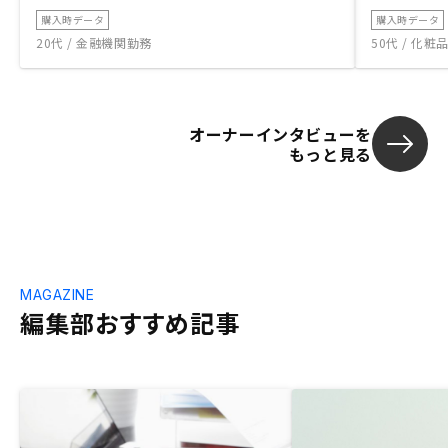
購入時データ
購入時データ
20代 / 金融機関勤務
50代 / 化
オーナーインタビューを
もっと見る
MAGAZINE
編集部おすすめ記事