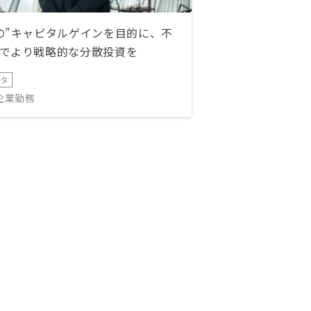
の”キャピタルゲインを目的に、不
でより戦略的な分散投資を
ータ
IT企業勤務