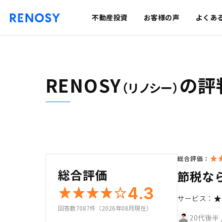
不動産投資
お客様の声
よくあ
RENOSY
の評
（リノシー）
総合評価：
総合評価
節税な
4.3
サービス：
回答数7087件（2026年08月現在）
20代後半