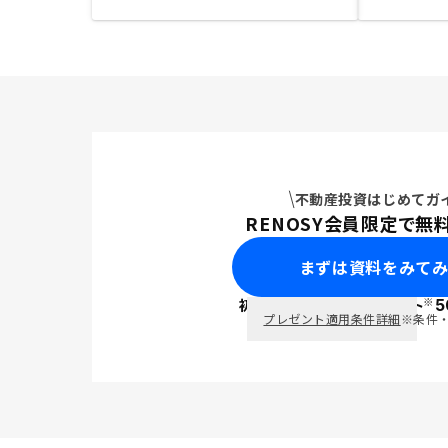
不動産投資はじめてガ
RENOSY会員限定で無
まずは資料をみて
※
初回面談で
ポイント
5
PayPay
プレゼント適用条件詳細
※条件