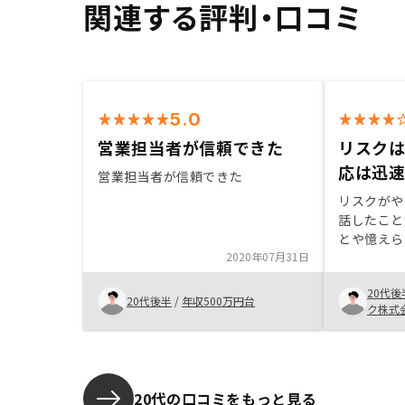
関連する評判・口コミ
5.0
営業担当者が信頼できた
リスク
応は迅
営業担当者が信頼できた
リスクがやは
話したこと
とや憶えら
2020年07月31日
が、対応は
が高い銀行
20代後
い銀行で契
20代後半
/
年収500万円台
ク株式
少しバック
みはしたほ
た。
20代の口コミをもっと見る