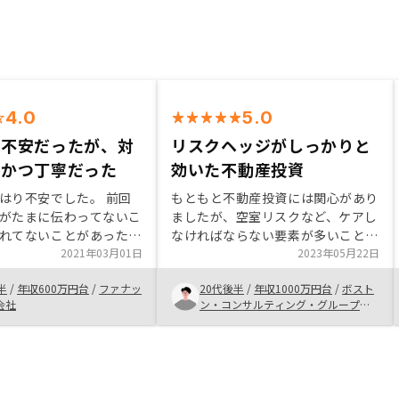
4.0
5.0
は不安だったが、対
リスクヘッジがしっかりと
速かつ丁寧だった
効いた不動産投資
り不安でした。 前回
もともと不動産投資には関心があり
がたまに伝わってないこ
ましたが、空室リスクなど、ケアし
れてないことがあった
なければならない要素が多いことが
迅速かつ丁寧最初は金利
2021年03月01日
ネックになっていた。RENOSYであ
2023年05月22日
を薦められたが、結局低
れば、空室リスクや設備リスクな
半
/
年収600万円台
/
ファナッ
20代後半
/
年収1000万円台
/
ボスト
約ができました。 もう
ど、多くのリスクをヘッジでき、本
会社
ン・コンサルティング・グループ合
グラウンドなどの聞き込
業に打ち込める点が魅力的だった
同会社
うが良いかと思いまし