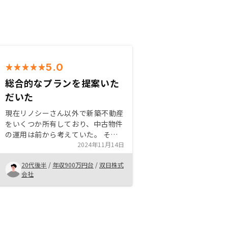
5.0
総合的なプランを提案いた
だいた
現在リノシーさん以外で新築不動産
をいくつか所有しており、中古物件
の運用は前から考えていた。 そこ
をリノシーさんの営業担当者に相談
2024年11月14日
したところ、総合的な提案を頂き、
20代後半
/
年収900万円台
/
双日株式
出口戦略の具体的なイメージが刺さ
会社
った。