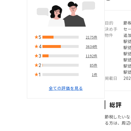
目的
節
決め手
セ
物件
追
5
2175件
駅徒
4
3634件
駅徒
駅徒
3
1192件
駅徒
2
85件
駅徒
駅徒
1
1件
掲載日
20
全ての評価を見る
総評
節税したいな
る方は、周辺