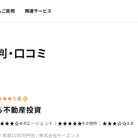
るご質問
関連サービス
判・口コミ
4.0
ら不動産投資
エージェント：
物件：
4.0
5.0
3.0
/
年収1100万円台
/
株式会社キーエンス