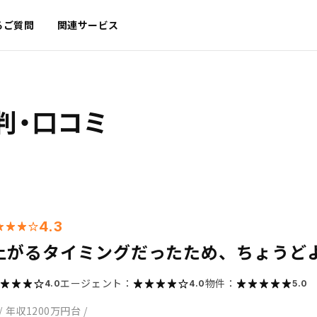
るご質問
関連サービス
判・口コミ
4.3
上がるタイミングだったため、ちょうど
エージェント：
物件：
4.0
4.0
5.0
/
年収1200万円台
/