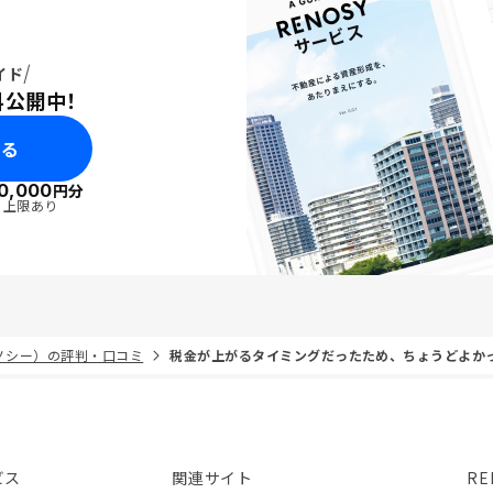
イド
料公開中！
みる
0,000
円分
・上限あり
リノシー）の評判・口コミ
税金が上がるタイミングだったため、ちょうどよか
ビス
関連サイト
RE