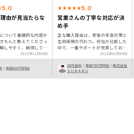
5.0
5.0
い理由が見当たらな
営業さんの丁寧な対応が決
め手
について基礎的な内容か
主な購入理由は、老後の年金対策と
きちんと教えてくださっ
生命保険の代わり。何社か比較した
解しやすく、納得して進
中で、一番サポートが充実してお
とがとても良かったで
2022年11月09日
り、リスクの説明の丁寧だった。他
2023年02月04日
、担当してくださってい
社さんでは聞いていなかったリスク
30代前半
/
年収700万円台
/
株式会社
応も素早く、大変満足し
なども説明いただけ、信用できると
半
/
年収600万円台
ＳＵＢＡＲＵ
 ほぼお任せでできる不
感じた。購入後の感想としては、ア
やらない理由がないです
プリは使いやすく、確定申告もかな
り楽であった。不明点を質問しても
営業さんから素早い回答が頂けてい
る。日々改善頂けているが、たまに
アプリの経費の入力方法で「なんで
こんな入力方法なの」「自動で反映
されないのか」と感じる項目があ
る。