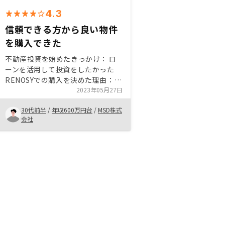
4.3
信頼できる方から良い物件
を購入できた
不動産投資を始めたきっかけ： ロ
ーンを活用して投資をしたかった
RENOSYでの購入を決めた理由：
①説明の内容（主にロジック面）か
2023年05月27日
ら、非常に信頼できる企業だと感じ
30代前半
/
年収600万円台
/
MSD株式
たから。 ②営業の方が、今後のこ
会社
とも気軽に相談できる方だと思った
から。 ③購入後もアプリで管理で
き、手軽だったからアプリの内容
を、インターネットでも見られると
嬉しいです