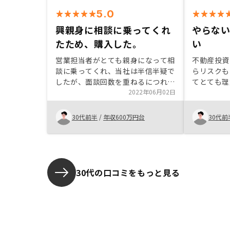
5.0
興親身に相談に乗ってくれ
やらな
たため、購入した。
い
営業担当者がとても親身になって相
不動産投資
談に乗ってくれ、当社は半信半疑で
らリスクも
したが、面談回数を重ねるにつれて
てとても理
ここなら信用でわかると思い、購入
2022年06月02日
められたこ
を決心しました。購入後もアフター
す。 また
サービスが充実しており、とても満
る方々の対
30代前半
/
年収600万円台
30代前
足しています。
ています。
動産投資、
ね笑
30代の口コミをもっと見る