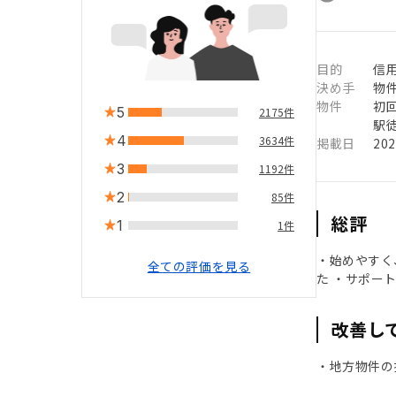
目的
信用
決め手
物
物件
初
5
2175件
駅徒
4
3634件
掲載日
20
3
1192件
2
85件
総評
1
1件
・始めやすく
全ての評価を見る
た ・サポー
改善し
・地方物件の