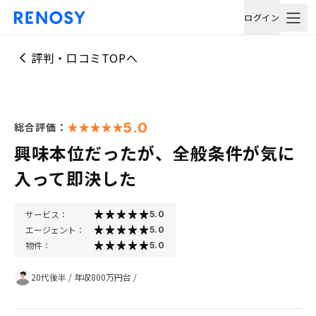
ログイン
評判・口コミTOPへ
5.0
総合評価：
興味本位だったが、全般条件が気に
入って即決した
サービス：
5.0
エージェント：
5.0
物件：
5.0
20代後半
/
年収800万円台
/