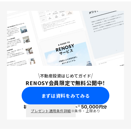
不動産投資はじめてガイド
RENOSY会員限定で無料公開中！
まずは資料をみてみる
※
初回面談で
ポイント
50,000
円分
PayPay
プレゼント適用条件詳細
※条件・上限あり