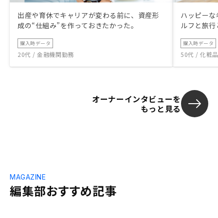
出産や育休でキャリアが変わる前に、資産形
ハッピーな
成の“仕組み”を作っておきたかった。
ルフと旅行
購入時データ
購入時データ
20代 / 金融機関勤務
50代 / 化
オーナーインタビューを
もっと見る
MAGAZINE
編集部おすすめ記事