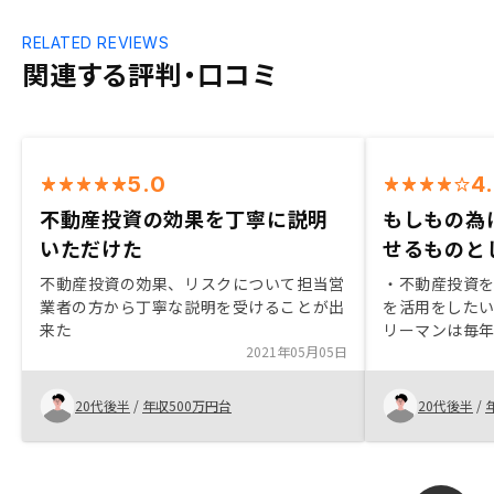
RELATED REVIEWS
関連する評判・口コミ
5.0
4
不動産投資の効果を丁寧に説明
もしもの為
いただけた
せるものと
不動産投資の効果、リスクについて担当営
・不動産投資
業者の方から丁寧な説明を受けることが出
を活用をしたい
来た
リーマンは毎
2021年05月05日
分何か運用関係
は保険と確定拠
と投資信託。3
20代後半
/
年収500万円台
20代後半
/
動いていた。
避けたかった。
で購入を考え
た時に、奥さ