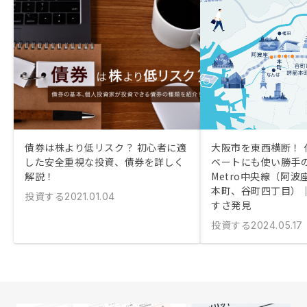
債券は株より低リスク？ 初心者に適
大阪市を東西横断！ 
した安全重視な投資、債券を詳しく
ベートにも使い勝手の
解説！
Metro中央線（阿
本町、谷町四丁目）
投資する
2021.01.04
すさ発見
投資する
2024.05.17