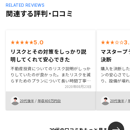
RELATED REVIEWS
関連する評判・口コミ
5.0
3
リスクとその対策をしっかり説
マスタープ
明してくれて安心できた
決断
不動産投資についてのリスク説明がしっか
購入を決断し
りしていたのが良かった。またリスクを減
ンの安心さで
らすためのプランについて長い時間丁寧に
り、設備が壊
説明してもらえたので、安心して購入でき
2020年08月23日
説明を受けて
た。
る部分がゼロ
決めました。 
20代後半
/
年収400万円台
20代後半
/
ましたが、耐
壊しないとい
し、購入に至り
方も実際に購
20代の口コミをもっと見る
せてほしいと