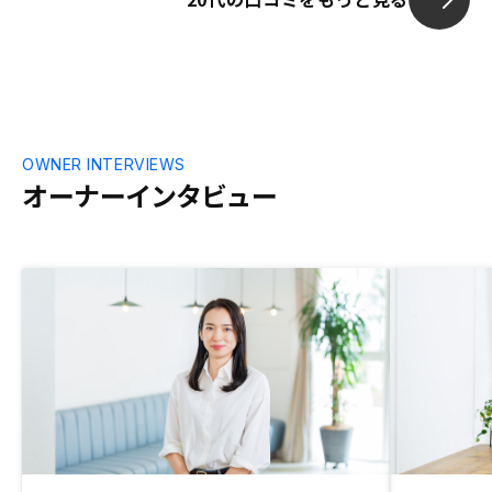
ので、安心し
た後、物件選び
時、エージェン
を購入したの
べばよかった
のも、別のエ
ンは2000万
OWNER INTERVIEWS
でも同じなの
オーナーインタビュー
う話を受けて
決で物件を購
1500万から
異なっていた
ントから色々
イルになって
感じました。