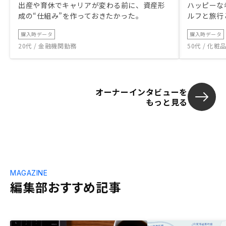
出産や育休でキャリアが変わる前に、資産形
ハッピーな
成の“仕組み”を作っておきたかった。
ルフと旅行
購入時データ
購入時データ
20代 / 金融機関勤務
50代 / 化
オーナーインタビューを
もっと見る
MAGAZINE
編集部おすすめ記事